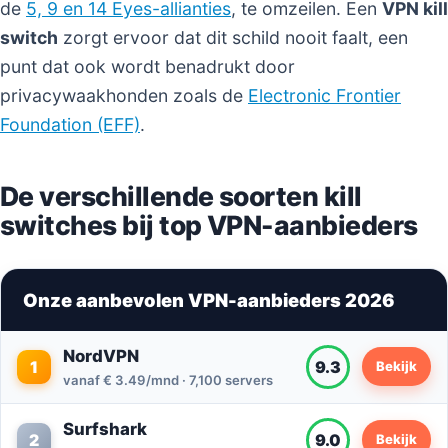
de
5, 9 en 14 Eyes-allianties
, te omzeilen. Een
VPN kill
switch
zorgt ervoor dat dit schild nooit faalt, een
punt dat ook wordt benadrukt door
privacywaakhonden zoals de
Electronic Frontier
Foundation (EFF)
.
De verschillende soorten kill
switches bij top VPN-aanbieders
Onze aanbevolen VPN-aanbieders 2026
NordVPN
1
9.3
Bekijk
vanaf € 3.49/mnd · 7,100 servers
Surfshark
2
9.0
Bekijk