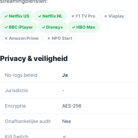
streamingdiensten:
✓ Netflix US
✓ Netflix NL
✗ F1 TV Pro
✗ Viaplay
✓ BBC iPlayer
✓ Disney+
✓ HBO Max
✗ Amazon Prime
✗ NPO Start
Privacy & veiligheid
No-logs beleid
Ja
Jurisdictie
-
Encryptie
AES-256
Onafhankelijke audit
Nee
Kill Switch
✓