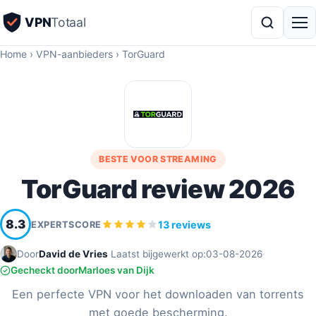
VPN
Totaal
Home
›
VPN-aanbieders
›
TorGuard
BESTE VOOR STREAMING
TorGuard review 2026
8.3
13 reviews
EXPERTSCORE
Door
David de Vries
·
Laatst bijgewerkt op:
03-08-2026
·
Gecheckt door
Marloes van Dijk
Een perfecte VPN voor het downloaden van torrents
met goede bescherming.