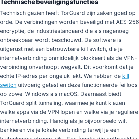
Technische beveiligingsfuncties
Technisch gezien heeft TorGuard zijn zaken goed op
orde. De verbindingen worden beveiligd met AES-256
encryptie, de industriestandaard die als nagenoeg
onbreekbaar wordt beschouwd. De software is
uitgerust met een betrouwbare kill switch, die je
internetverbinding onmiddellijk blokkeert als de VPN-
verbinding onverhoopt wegvalt. Dit voorkomt dat je
echte IP-adres per ongeluk lekt. We hebben de
kill
switch
uitvoerig getest en deze functioneerde feilloos
op zowel Windows als macOS. Daarnaast biedt
TorGuard split tunneling, waarmee je kunt kiezen
welke apps via de VPN lopen en welke via je reguliere
internetverbinding. Handig als je bijvoorbeeld wilt
bankieren via je lokale verbinding terwijl je een
buitenlandse stream kijkt. Een functie die ontbreekt is