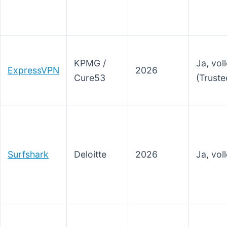
KPMG /
Ja, vol
ExpressVPN
2026
Cure53
(Truste
Surfshark
Deloitte
2026
Ja, vol