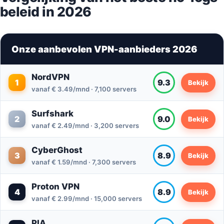
beleid in 2026
Onze aanbevolen VPN-aanbieders 2026
NordVPN
1
9.3
Bekijk
vanaf € 3.49/mnd · 7,100 servers
Surfshark
2
9.0
Bekijk
vanaf € 2.49/mnd · 3,200 servers
CyberGhost
3
8.9
Bekijk
vanaf € 1.59/mnd · 7,300 servers
Proton VPN
4
8.9
Bekijk
vanaf € 2.99/mnd · 15,000 servers
PIA