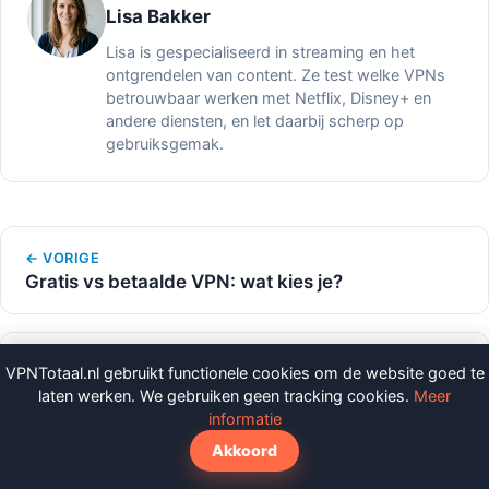
Lisa Bakker
Lisa is gespecialiseerd in streaming en het
ontgrendelen van content. Ze test welke VPNs
betrouwbaar werken met Netflix, Disney+ en
andere diensten, en let daarbij scherp op
gebruiksgemak.
← VORIGE
Gratis vs betaalde VPN: wat kies je?
VOLGENDE →
VPNTotaal.nl gebruikt functionele cookies om de website goed te
De 10 vpn-diensten met de beste prijs na
laten werken. We gebruiken geen tracking cookies.
Meer
verlenging: het overzicht dat concurrenten
informatie
weglaten
Akkoord