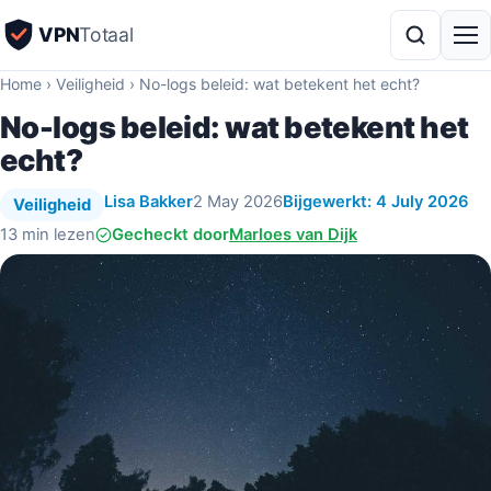
VPN
Totaal
Home
›
Veiligheid
›
No-logs beleid: wat betekent het echt?
No-logs beleid: wat betekent het
echt?
Lisa Bakker
2 May 2026
Bijgewerkt: 4 July 2026
Veiligheid
13 min lezen
Gecheckt door
Marloes van Dijk