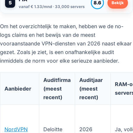
5
8.6
Bekijk
vanaf € 1.33/mnd · 33,000 servers
Om het overzichtelijk te maken, hebben we de no-
logs claims en het bewijs van de meest
vooraanstaande VPN-diensten van 2026 naast elkaar
gezet. Zoals je ziet, is een onafhankelijke audit
inmiddels de norm voor elke serieuze aanbieder.
Auditfirma
Auditjaar
RAM-o
Aanbieder
(meest
(meest
server
recent)
recent)
NordVPN
Deloitte
2026
Ja, vol