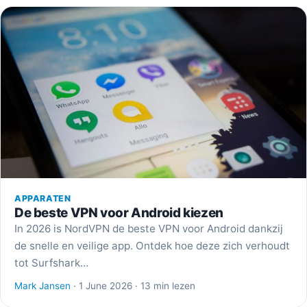
APPARATEN
De beste VPN voor Android kiezen
In 2026 is NordVPN de beste VPN voor Android dankzij
de snelle en veilige app. Ontdek hoe deze zich verhoudt
tot Surfshark…
Mark Jansen
· 1 June 2026 · 13 min lezen