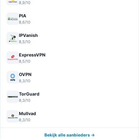
8,9/10
PIA
8,6/10
IPVanish
8,5/10
ExpressVPN
8,5/10
OVPN
8,3/10
TorGuard
8,3/10
Mullvad
8,3/10
Bekijk alle aanbieders →