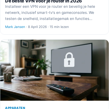
De beste VPN voor je router in 2026
Installeer een VPN voor je router en beveilig je hele
netwerk, inclusief smart-tv's en gameconsoles. We
testen de snelheid, installatiegemak en functies…
Mark Jansen
· 8 April 2026 · 15 min lezen
APPARATEN