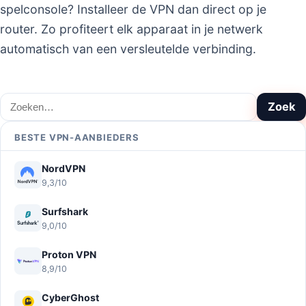
spelconsole? Installeer de VPN dan direct op je
router. Zo profiteert elk apparaat in je netwerk
automatisch van een versleutelde verbinding.
Zoeken
Zoek
BESTE VPN-AANBIEDERS
NordVPN
9,3/10
Surfshark
9,0/10
Proton VPN
8,9/10
CyberGhost