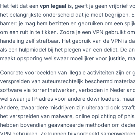
Het feit dat een
vpn legaal
is, geeft je geen vrijbrief vo
het belangrijkste onderscheid dat je moet begrijpen. E
hamer: je mag hem bezitten en gebruiken om een spijke
om een ruit in te tikken. Zodra je een VPN gebruikt om
handeling zelf strafbaar. Het gebruik van de VPN is d
als een hulpmiddel bij het plegen van een delict. De an
maakt opsporing weliswaar moeilijker voor justitie, ma
Concrete voorbeelden van illegale activiteiten zijn e
verspreiden van auteursrechtelijk beschermd materiaal
software via torrentnetwerken, verboden in Nederlan
weliswaar je IP-adres voor andere downloaders, maar de 
Andere, zwaardere misdrijven zijn uiteraard ook strafb
het verspreiden van malware, online oplichting of phi
hebben bovendien geavanceerde methoden om daders t
VPN gebruiken. Ze kunnen bijvoorbeeld samenwerken m