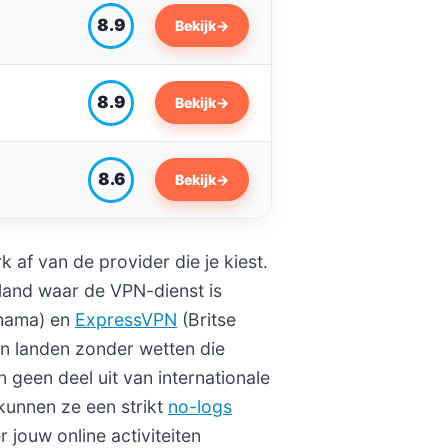
8.9
Bekijk
→
8.9
Bekijk
→
8.6
Bekijk
→
k af van de provider die je kiest.
et land waar de VPN-dienst is
anama) en
ExpressVPN
(Britse
n landen zonder wetten die
geen deel uit van internationale
 kunnen ze een strikt
no-logs
jouw online activiteiten