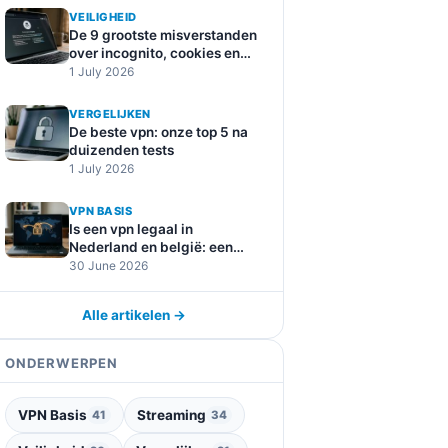
VEILIGHEID
De 9 grootste misverstanden
over incognito, cookies en
online tracking
1 July 2026
VERGELIJKEN
De beste vpn: onze top 5 na
duizenden tests
1 July 2026
VPN BASIS
Is een vpn legaal in
Nederland en belgië: een
duidelijke uitleg
30 June 2026
Alle artikelen →
ONDERWERPEN
VPN Basis
Streaming
41
34