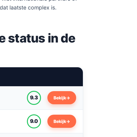
at laatste complex is.
e status in de
9.3
Bekijk
→
9.0
Bekijk
→