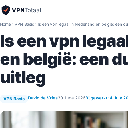
VPN
Totaal
Home
›
VPN Basis
›
Is een vpn legaal in Nederland en belgië: een dui
Is een vpn legaa
en belgië: een d
uitleg
David de Vries
30 June 2026
Bijgewerkt: 4 July 2
VPN Basis