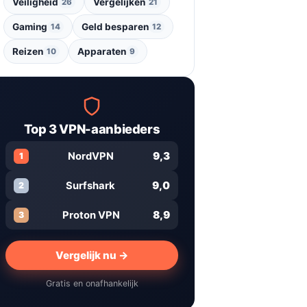
Veiligheid
Vergelijken
26
21
Gaming
Geld besparen
14
12
Reizen
Apparaten
10
9
Top 3 VPN-aanbieders
9,3
NordVPN
1
9,0
Surfshark
2
8,9
Proton VPN
3
Vergelijk nu →
Gratis en onafhankelijk