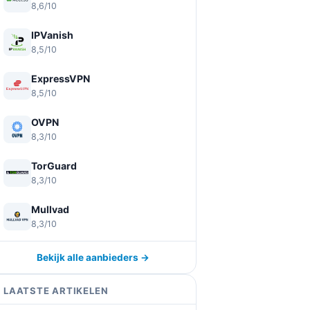
8,6/10
IPVanish
8,5/10
ExpressVPN
8,5/10
OVPN
8,3/10
TorGuard
8,3/10
Mullvad
8,3/10
Bekijk alle aanbieders →
LAATSTE ARTIKELEN