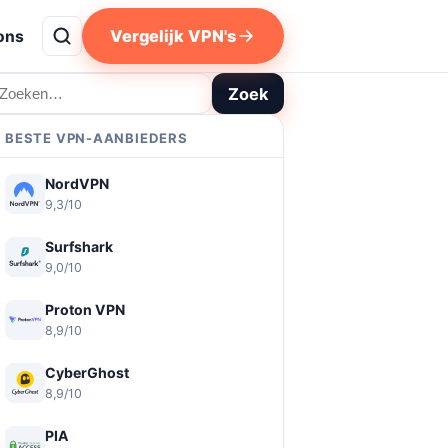
Vergelijk VPN's
ons
oeken
Zoek
BESTE VPN-AANBIEDERS
NordVPN
9,3/10
Surfshark
9,0/10
Proton VPN
8,9/10
CyberGhost
8,9/10
PIA