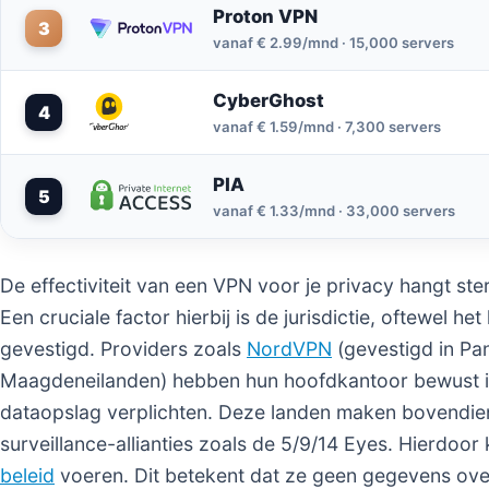
Proton VPN
3
vanaf € 2.99/mnd · 15,000 servers
CyberGhost
4
vanaf € 1.59/mnd · 7,300 servers
PIA
5
vanaf € 1.33/mnd · 33,000 servers
De effectiviteit van een VPN voor je privacy hangt ster
Een cruciale factor hierbij is de jurisdictie, oftewel h
gevestigd. Providers zoals
NordVPN
(gevestigd in P
Maagdeneilanden) hebben hun hoofdkantoor bewust i
dataopslag verplichten. Deze landen maken bovendien 
surveillance-allianties zoals de 5/9/14 Eyes. Hierdoor
beleid
voeren. Dit betekent dat ze geen gegevens over 