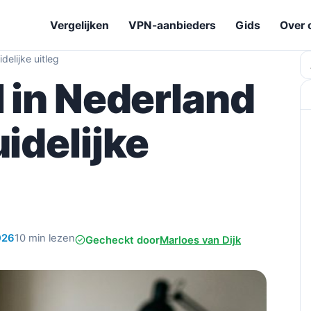
Vergelijken
VPN-aanbieders
Gids
Over 
delijke uitleg
Z
l in Nederland
uidelijke
026
10 min lezen
Gecheckt door
Marloes van Dijk