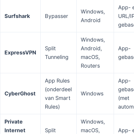
App- 
Windows,
Surfshark
Bypasser
URL/I
Android
gebas
Windows,
Split
Android,
App-
ExpressVPN
Tunneling
macOS,
gebas
Routers
App Rules
App-
(onderdeel
gebas
CyberGhost
Windows
van Smart
(met
Rules)
automa
Private
Windows,
Internet
Split
macOS,
App- e