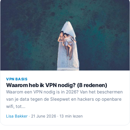
VPN BASIS
Waarom heb ik VPN nodig? (8 redenen)
Waarom een VPN nodig is in 2026? Van het beschermen
van je data tegen de Sleepwet en hackers op openbare
wifi, tot…
Lisa Bakker
· 21 June 2026 · 13 min lezen