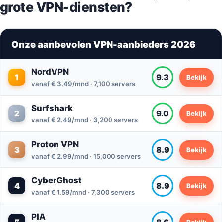
grote VPN-diensten?
Onze aanbevolen VPN-aanbieders 2026
NordVPN
1
9.3
Bekijk
vanaf € 3.49/mnd · 7,100 servers
Surfshark
2
9.0
Bekijk
vanaf € 2.49/mnd · 3,200 servers
Proton VPN
3
8.9
Bekijk
vanaf € 2.99/mnd · 15,000 servers
CyberGhost
4
8.9
Bekijk
vanaf € 1.59/mnd · 7,300 servers
PIA
Bekijk