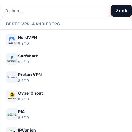
Zoeken
Zoek
BESTE VPN-AANBIEDERS
NordVPN
9,3/10
Surfshark
9,0/10
Proton VPN
8,9/10
CyberGhost
8,9/10
PIA
8,6/10
IPVanish