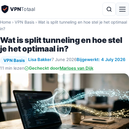
VPN
Totaal
Home
›
VPN Basis
›
Wat is split tunneling en hoe stel je het optimaal
in?
Wat is split tunneling en hoe stel
je het optimaal in?
Lisa Bakker
7 June 2026
Bijgewerkt: 4 July 2026
VPN Basis
11 min lezen
Gecheckt door
Marloes van Dijk