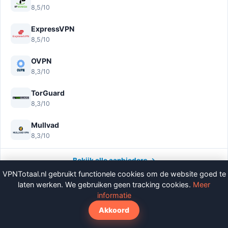
8,5/10
ExpressVPN
8,5/10
OVPN
8,3/10
TorGuard
8,3/10
Mullvad
8,3/10
Bekijk alle aanbieders →
VPNTotaal.nl gebruikt functionele cookies om de website goed te
laten werken. We gebruiken geen tracking cookies.
Meer
LAATSTE ARTIKELEN
informatie
VEILIGHEID
Akkoord
De 9 grootste misverstanden over incognito,
cookies en online tracking