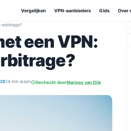
Vergelijken
VPN-aanbieders
Gids
Over 
-arbitrage?
Z
met een VPN:
rbitrage?
026
14 min lezen
Gecheckt door
Marloes van Dijk