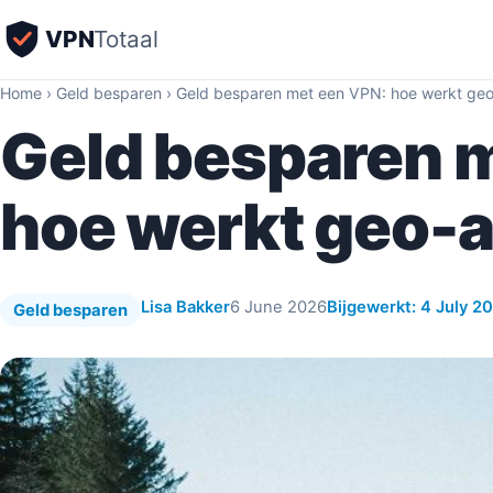
VPN
Totaal
Home
›
Geld besparen
›
Geld besparen met een VPN: hoe werkt geo
Geld besparen 
hoe werkt geo-a
Lisa Bakker
6 June 2026
Bijgewerkt: 4 July 2
Geld besparen