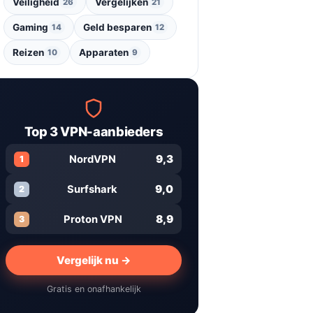
Veiligheid
Vergelijken
26
21
Gaming
Geld besparen
14
12
Reizen
Apparaten
10
9
Top 3 VPN-aanbieders
9,3
NordVPN
1
9,0
Surfshark
2
8,9
Proton VPN
3
Vergelijk nu →
Gratis en onafhankelijk