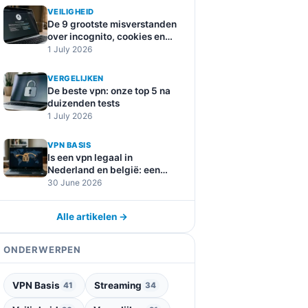
VEILIGHEID
De 9 grootste misverstanden
over incognito, cookies en
online tracking
1 July 2026
VERGELIJKEN
De beste vpn: onze top 5 na
duizenden tests
1 July 2026
VPN BASIS
Is een vpn legaal in
Nederland en belgië: een
duidelijke uitleg
30 June 2026
Alle artikelen →
ONDERWERPEN
VPN Basis
Streaming
41
34