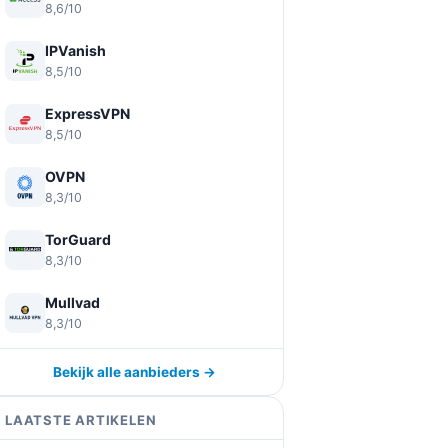
8,6/10
IPVanish
8,5/10
ExpressVPN
8,5/10
OVPN
8,3/10
TorGuard
8,3/10
Mullvad
8,3/10
Bekijk alle aanbieders →
LAATSTE ARTIKELEN