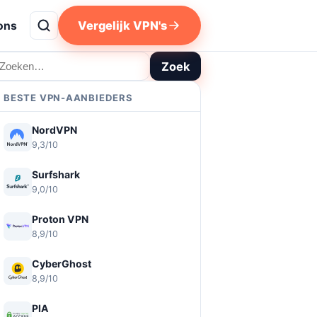
Vergelijk VPN's
ons
oeken
Zoek
BESTE VPN-AANBIEDERS
NordVPN
9,3/10
Surfshark
9,0/10
Proton VPN
8,9/10
CyberGhost
8,9/10
PIA