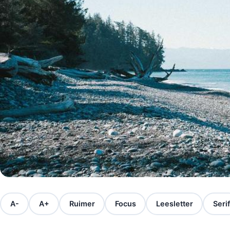
A-
A+
Ruimer
Focus
Leesletter
Serif