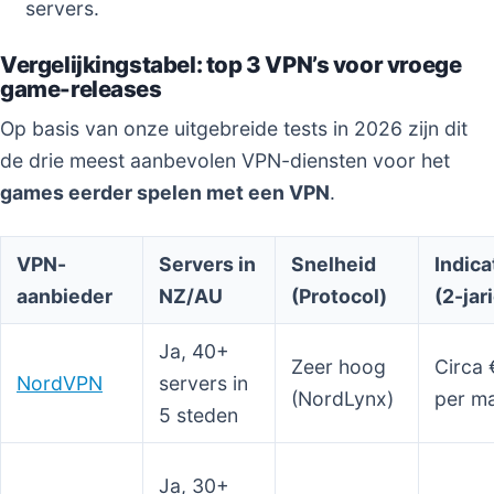
servers.
Vergelijkingstabel: top 3 VPN’s voor vroege
game-releases
Op basis van onze uitgebreide tests in 2026 zijn dit
de drie meest aanbevolen VPN-diensten voor het
games eerder spelen met een VPN
.
VPN-
Servers in
Snelheid
Indica
aanbieder
NZ/AU
(Protocol)
(2-jar
Ja, 40+
Zeer hoog
Circa 
NordVPN
servers in
(NordLynx)
per m
5 steden
Ja, 30+