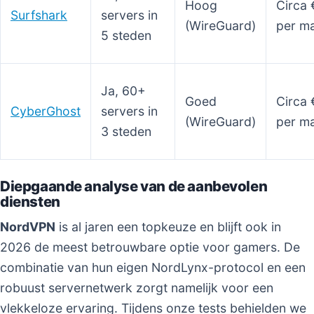
Hoog
Circa 
Surfshark
servers in
(WireGuard)
per m
5 steden
Ja, 60+
Goed
Circa 
CyberGhost
servers in
(WireGuard)
per m
3 steden
Diepgaande analyse van de aanbevolen
diensten
NordVPN
is al jaren een topkeuze en blijft ook in
2026 de meest betrouwbare optie voor gamers. De
combinatie van hun eigen NordLynx-protocol en een
robuust servernetwerk zorgt namelijk voor een
vlekkeloze ervaring. Tijdens onze tests behielden we