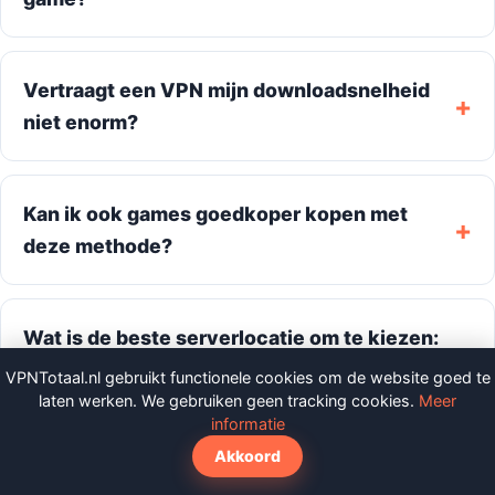
Vertraagt een VPN mijn downloadsnelheid
niet enorm?
Kan ik ook games goedkoper kopen met
deze methode?
Wat is de beste serverlocatie om te kiezen:
Nieuw-Zeeland of Australië?
VPNTotaal.nl gebruikt functionele cookies om de website goed te
laten werken. We gebruiken geen tracking cookies.
Meer
informatie
Akkoord
Meer lezen over VPN