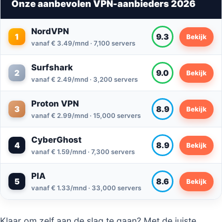
Onze aanbevolen VPN-aanbieders 2026
NordVPN
1
9.3
Bekijk
vanaf € 3.49/mnd · 7,100 servers
Surfshark
2
9.0
Bekijk
vanaf € 2.49/mnd · 3,200 servers
Proton VPN
3
8.9
Bekijk
vanaf € 2.99/mnd · 15,000 servers
CyberGhost
4
8.9
Bekijk
vanaf € 1.59/mnd · 7,300 servers
PIA
5
8.6
Bekijk
vanaf € 1.33/mnd · 33,000 servers
Klaar om zelf aan de slag te gaan? Met de juiste