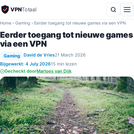
VPN
Totaal
Home
›
Gaming
›
Eerder toegang tot nieuwe games via een VPN
Eerder toegang tot nieuwe games
via een VPN
David de Vries
21 March 2026
Gaming
Bijgewerkt: 4 July 2026
15 min lezen
Gecheckt door
Marloes van Dijk