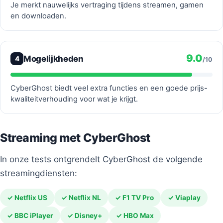
Je merkt nauwelijks vertraging tijdens streamen, gamen
en downloaden.
9.0
Mogelijkheden
4
/10
CyberGhost biedt veel extra functies en een goede prijs-
kwaliteitverhouding voor wat je krijgt.
Streaming met CyberGhost
In onze tests ontgrendelt CyberGhost de volgende
streamingdiensten:
✓ Netflix US
✓ Netflix NL
✓ F1 TV Pro
✓ Viaplay
✓ BBC iPlayer
✓ Disney+
✓ HBO Max