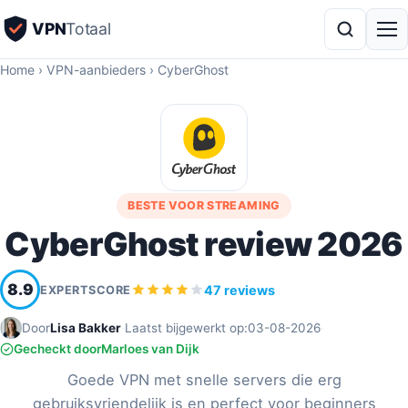
VPN
Totaal
Home
›
VPN-aanbieders
›
CyberGhost
BESTE VOOR STREAMING
CyberGhost review 2026
8.9
47 reviews
EXPERTSCORE
Door
Lisa Bakker
·
Laatst bijgewerkt op:
03-08-2026
·
Gecheckt door
Marloes van Dijk
Goede VPN met snelle servers die erg
gebruiksvriendelijk is en perfect voor beginners