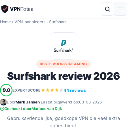
VPN
Totaal
Home
›
VPN-aanbieders
›
Surfshark
BESTE VOOR STREAMING
Surfshark review 2026
9.0
44 reviews
EXPERTSCORE
Door
Mark Jansen
·
Laatst bijgewerkt op:
03-08-2026
·
Gecheckt door
Marloes van Dijk
Gebruiksvriendelijke, goedkope VPN die veel extra
opties biedt.