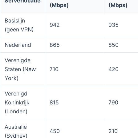
Serverlocatie
(Mbps)
(Mbps)
Basislijn
942
935
(geen VPN)
Nederland
865
850
Verenigde
Staten (New
710
420
York)
Verenigd
Koninkrijk
815
790
(Londen)
Australië
450
210
(Sydney)