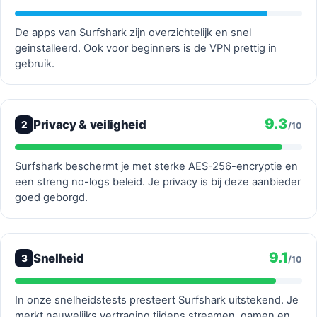
De apps van Surfshark zijn overzichtelijk en snel
geinstalleerd. Ook voor beginners is de VPN prettig in
gebruik.
9.3
Privacy & veiligheid
2
/10
Surfshark beschermt je met sterke AES-256-encryptie en
een streng no-logs beleid. Je privacy is bij deze aanbieder
goed geborgd.
9.1
Snelheid
3
/10
In onze snelheidstests presteert Surfshark uitstekend. Je
merkt nauwelijks vertraging tijdens streamen, gamen en