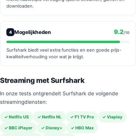
downloaden.
9.2
Mogelijkheden
4
/10
Surfshark biedt veel extra functies en een goede prijs-
kwaliteitverhouding voor wat je krijgt.
Streaming met Surfshark
In onze tests ontgrendelt Surfshark de volgende
streamingdiensten:
✓ Netflix US
✓ Netflix NL
✓ F1 TV Pro
✓ Viaplay
✓ BBC iPlayer
✓ Disney+
✓ HBO Max