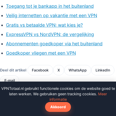
Toegang tot je bankapp in het buitenland
Veilig internetten op vakantie met een VPN
Gratis vs betaalde VPN: wat kies je?
ExpressVPN vs NordVPN: de vergelijking
Abonnementen goedkoper via het buitenland
Goedkoper vliegen met een VPN
Deel dit artikel
Facebook
X
WhatsApp
LinkedIn
E-mail
VPNTotaal.nl gebruikt functionele cookies om de website goed te
Toevoegen als voorkeursbron op
laten werken. We gebruiken geen tracking cookies.
Meer
Google
informatie
Akkoord