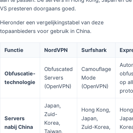
VS presteren doorgaans goed.
Hieronder een vergelijkingstabel van deze
topaanbieders voor gebruik in China.
Functie
NordVPN
Surfshark
Expr
Auto
Obfuscated
Camouflage
Obfuscatie-
obfus
Servers
Mode
technologie
op al
(OpenVPN)
(OpenVPN)
proto
Japan,
Hong Kong,
Hong
Zuid-
Servers
Japan,
Japan
Korea,
nabij China
Zuid-Korea,
Korea
Taiwan,