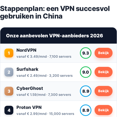
Stappenplan: een VPN succesvol
gebruiken in China
Onze aanbevolen VPN-aanbieders 2026
NordVPN
1
9.3
Bekijk
vanaf € 3.49/mnd · 7,100 servers
Surfshark
2
9.0
Bekijk
vanaf € 2.49/mnd · 3,200 servers
CyberGhost
3
8.9
Bekijk
vanaf € 1.59/mnd · 7,300 servers
Proton VPN
4
8.9
Bekijk
vanaf € 2.99/mnd · 15,000 servers