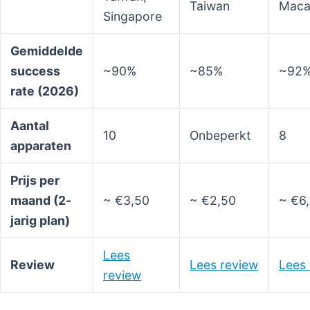
Taiwan
Maca
Singapore
Gemiddelde
success
~90%
~85%
~92
rate (2026)
Aantal
10
Onbeperkt
8
apparaten
Prijs per
maand (2-
~ €3,50
~ €2,50
~ €6
jarig plan)
Lees
Review
Lees review
Lees 
review