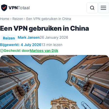
VPN
Totaal
Home
›
Reizen
›
Een VPN gebruiken in China
Een VPN gebruiken in China
Mark Jansen
26 January 2026
Reizen
Bijgewerkt: 4 July 2026
13 min lezen
Gecheckt door
Marloes van Dijk