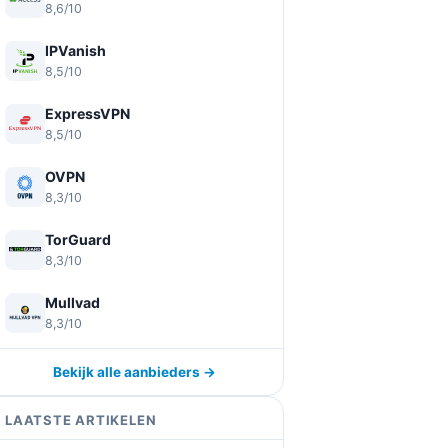
8,6/10
IPVanish
8,5/10
ExpressVPN
8,5/10
OVPN
8,3/10
TorGuard
8,3/10
Mullvad
8,3/10
Bekijk alle aanbieders →
LAATSTE ARTIKELEN