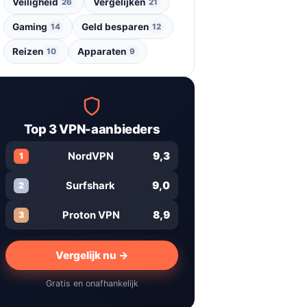
Veiligheid
Vergelijken
26
21
Gaming
Geld besparen
14
12
Reizen
Apparaten
10
9
Top 3 VPN-aanbieders
9,3
NordVPN
1
9,0
Surfshark
2
8,9
Proton VPN
3
Vergelijk nu →
Gratis en onafhankelijk