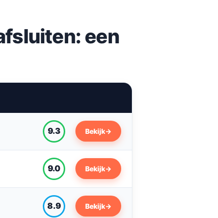
fsluiten: een
9.3
Bekijk
→
9.0
Bekijk
→
8.9
Bekijk
→