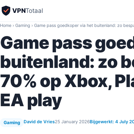
VPN
Totaal
Home
›
Gaming
›
Game pass goedkoper via het buitenland: zo bespaa
Game pass goed
buitenland: zo b
70% op Xbox, Pl
EA play
David de Vries
25 January 2026
Bijgewerkt: 4 July 2
Gaming