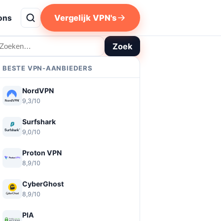
Vergelijk VPN's
ons
oeken
Zoek
BESTE VPN-AANBIEDERS
NordVPN
9,3/10
Surfshark
9,0/10
Proton VPN
8,9/10
CyberGhost
8,9/10
PIA