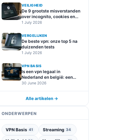
VEILIGHEID
De 9 grootste misverstanden
over incognito, cookies en
online tracking
1 July 2026
VERGELIJKEN
De beste vpn: onze top 5 na
duizenden tests
1 July 2026
VPN BASIS
Is een vpn legaal in
Nederland en belgië: een
duidelijke uitleg
30 June 2026
Alle artikelen →
ONDERWERPEN
VPN Basis
Streaming
41
34