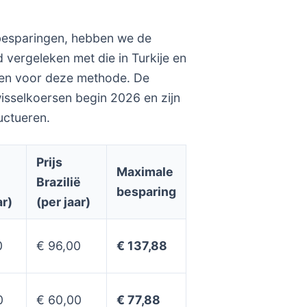
 besparingen, hebben we de
 vergeleken met die in Turkije en
nden voor deze methode. De
wisselkoersen begin 2026 en zijn
uctueren.
Prijs
Maximale
Brazilië
besparing
ar)
(per jaar)
0
€ 96,00
€ 137,88
0
€ 60,00
€ 77,88