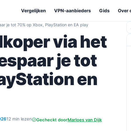
Vergelijken
VPN-aanbieders
Gids
Over 
r je tot 70% op Xbox, PlayStation en EA play
Z
koper via het
espaar je tot
ayStation en
026
12 min lezen
Gecheckt door
Marloes van Dijk