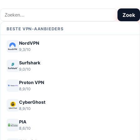
Zoeken
Zoek
BESTE VPN-AANBIEDERS
NordVPN
9,3/10
Surfshark
9,0/10
Proton VPN
8,9/10
CyberGhost
8,9/10
PIA
8,6/10