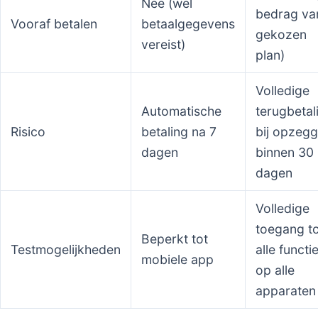
Nee (wel
bedrag va
Vooraf betalen
betaalgegevens
gekozen
vereist)
plan)
Volledige
Automatische
terugbetal
Risico
betaling na 7
bij opzeg
dagen
binnen 30
dagen
Volledige
toegang t
Beperkt tot
Testmogelijkheden
alle functi
mobiele app
op alle
apparaten