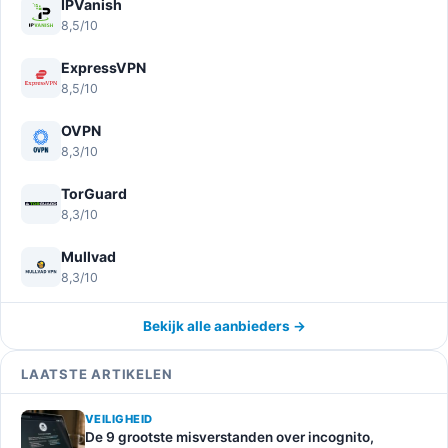
IPVanish
8,5/10
ExpressVPN
8,5/10
OVPN
8,3/10
TorGuard
8,3/10
Mullvad
8,3/10
Bekijk alle aanbieders →
LAATSTE ARTIKELEN
VEILIGHEID
De 9 grootste misverstanden over incognito,