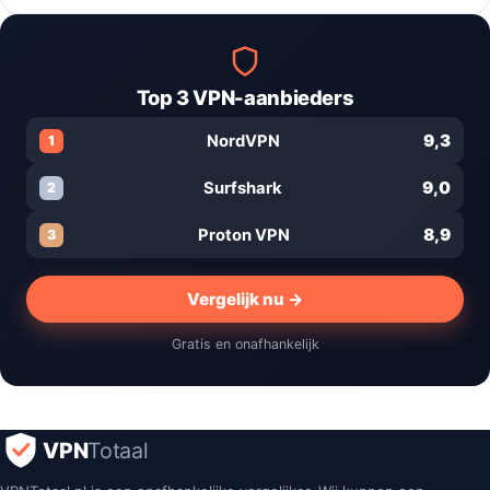
Top 3 VPN-aanbieders
9,3
NordVPN
1
9,0
Surfshark
2
8,9
Proton VPN
3
Vergelijk nu →
Gratis en onafhankelijk
VPN
Totaal