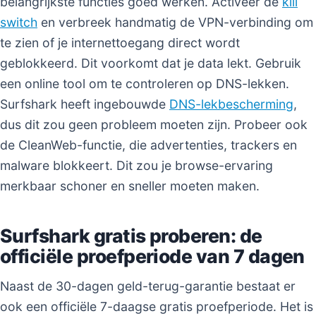
belangrijkste functies goed werken. Activeer de
kill
switch
en verbreek handmatig de VPN-verbinding om
te zien of je internettoegang direct wordt
geblokkeerd. Dit voorkomt dat je data lekt. Gebruik
een online tool om te controleren op DNS-lekken.
Surfshark heeft ingebouwde
DNS-lekbescherming
,
dus dit zou geen probleem moeten zijn. Probeer ook
de CleanWeb-functie, die advertenties, trackers en
malware blokkeert. Dit zou je browse-ervaring
merkbaar schoner en sneller moeten maken.
Surfshark gratis proberen: de
officiële proefperiode van 7 dagen
Naast de 30-dagen geld-terug-garantie bestaat er
ook een officiële 7-daagse gratis proefperiode. Het is