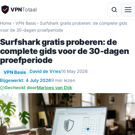
VPN
Totaal
Home
›
VPN Basis
›
Surfshark gratis proberen: de complete gids
voor de 30-dagen proefperiode
Surfshark gratis proberen: de
complete gids voor de 30-dagen
proefperiode
David de Vries
16 May 2026
VPN Basis
Bijgewerkt: 4 July 2026
9 min lezen
Gecheckt door
Marloes van Dijk