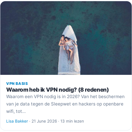
VPN BASIS
Waarom heb ik VPN nodig? (8 redenen)
Waarom een VPN nodig is in 2026? Van het beschermen
van je data tegen de Sleepwet en hackers op openbare
wifi, tot…
Lisa Bakker
· 21 June 2026 · 13 min lezen