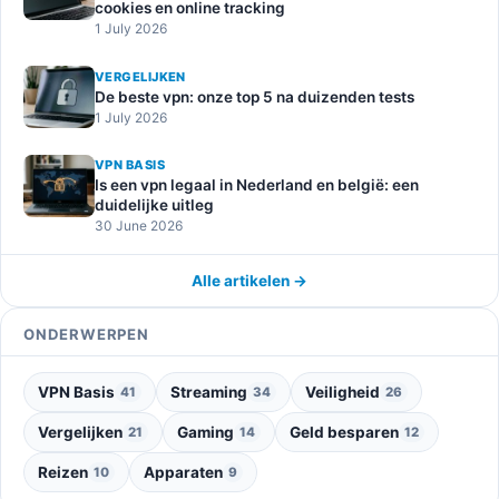
cookies en online tracking
1 July 2026
VERGELIJKEN
De beste vpn: onze top 5 na duizenden tests
1 July 2026
VPN BASIS
Is een vpn legaal in Nederland en belgië: een
duidelijke uitleg
30 June 2026
Alle artikelen →
ONDERWERPEN
VPN Basis
Streaming
Veiligheid
41
34
26
Vergelijken
Gaming
Geld besparen
21
14
12
Reizen
Apparaten
10
9