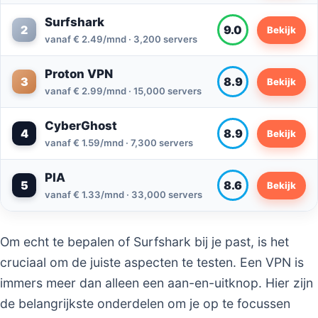
Surfshark
2
9.0
Bekijk
vanaf € 2.49/mnd · 3,200 servers
Proton VPN
3
8.9
Bekijk
vanaf € 2.99/mnd · 15,000 servers
CyberGhost
4
8.9
Bekijk
vanaf € 1.59/mnd · 7,300 servers
PIA
5
8.6
Bekijk
vanaf € 1.33/mnd · 33,000 servers
Om echt te bepalen of Surfshark bij je past, is het
cruciaal om de juiste aspecten te testen. Een VPN is
immers meer dan alleen een aan-en-uitknop. Hier zijn
de belangrijkste onderdelen om je op te focussen