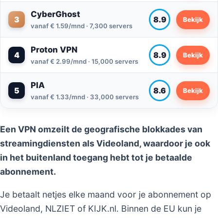
CyberGhost
3
8.9
Bekijk
vanaf € 1.59/mnd · 7,300 servers
Proton VPN
4
8.9
Bekijk
vanaf € 2.99/mnd · 15,000 servers
PIA
5
8.6
Bekijk
vanaf € 1.33/mnd · 33,000 servers
Een VPN omzeilt de geografische blokkades van
streamingdiensten als Videoland, waardoor je ook
in het buitenland toegang hebt tot je betaalde
abonnement.
Je betaalt netjes elke maand voor je abonnement op
Videoland, NLZIET of KIJK.nl. Binnen de EU kun je