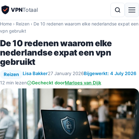
VPN
Totaal
Home
›
Reizen
›
De 10 redenen waarom elke nederlandse expat een
vpn gebruikt
De 10 redenen waarom elke
nederlandse expat een vpn
gebruikt
Lisa Bakker
27 January 2026
Bijgewerkt: 4 July 2026
Reizen
12 min lezen
Gecheckt door
Marloes van Dijk