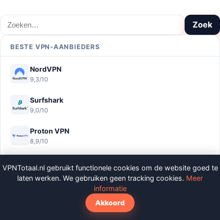
Zoeken
Zoek
BESTE VPN-AANBIEDERS
NordVPN
9,3/10
Surfshark
9,0/10
Proton VPN
8,9/10
CyberGhost
VPNTotaal.nl gebruikt functionele cookies om de website goed te
8,9/10
laten werken. We gebruiken geen tracking cookies.
Meer
informatie
PIA
Akkoord
8,6/10