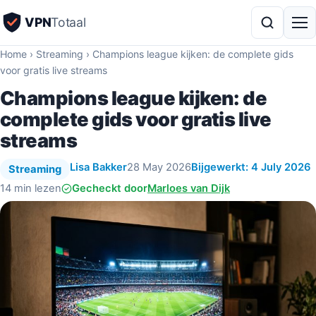
VPN
Totaal
Home
›
Streaming
›
Champions league kijken: de complete gids
voor gratis live streams
Champions league kijken: de
complete gids voor gratis live
streams
Lisa Bakker
28 May 2026
Bijgewerkt: 4 July 2026
Streaming
14 min lezen
Gecheckt door
Marloes van Dijk