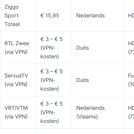
Ziggo
Sport
€ 15,95
Nederlands
HD
Totaal
€ 3 – € 5
RTL Zwee
H
(VPN-
Duits
(via VPN)
(7
kosten)
€ 3 – € 5
ServusTV
Fu
(VPN-
Duits
(via VPN)
(1
kosten)
€ 3 – € 5
VRT/VTM
Nederlands
H
(VPN-
(via VPN)
(Vlaams)
(7
kosten)