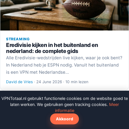
STREAMING
Eredivisie kijken in het buitenland en
nederland: de complete gids
Alle Eredivisie-wedstrijden live kijken, waar je ook bent?
In Nederland heb je ESPN nodig. Vanuit het buitenland
is een VPN met Nederlandse…
David de Vries
· 24 June 2026 · 10 min lezen
VPNTotaal.nl gebruikt functionele cookies om de website goed te
laten werken. We gebruiken geen tracking cookies.
Meer
informatie
Akkoord