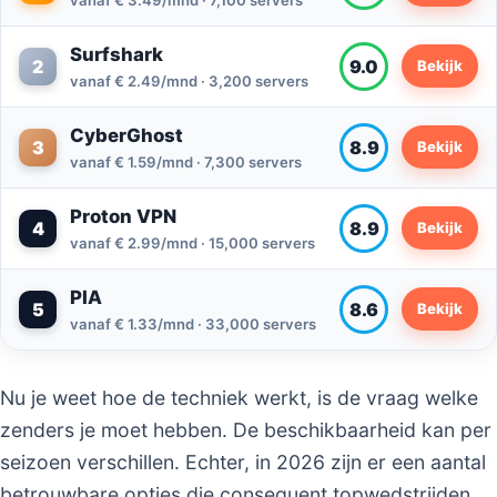
Surfshark
2
9.0
Bekijk
vanaf € 2.49/mnd · 3,200 servers
CyberGhost
3
8.9
Bekijk
vanaf € 1.59/mnd · 7,300 servers
Proton VPN
4
8.9
Bekijk
vanaf € 2.99/mnd · 15,000 servers
PIA
5
8.6
Bekijk
vanaf € 1.33/mnd · 33,000 servers
Nu je weet hoe de techniek werkt, is de vraag welke
zenders je moet hebben. De beschikbaarheid kan per
seizoen verschillen. Echter, in 2026 zijn er een aantal
betrouwbare opties die consequent topwedstrijden