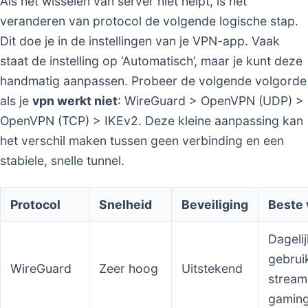
Als het wisselen van server niet helpt, is het
veranderen van protocol de volgende logische stap.
Dit doe je in de instellingen van je VPN-app. Vaak
staat de instelling op ‘Automatisch’, maar je kunt deze
handmatig aanpassen. Probeer de volgende volgorde
als je
vpn werkt niet
: WireGuard > OpenVPN (UDP) >
OpenVPN (TCP) > IKEv2. Deze kleine aanpassing kan
het verschil maken tussen geen verbinding en een
stabiele, snelle tunnel.
Protocol
Snelheid
Beveiliging
Beste 
Dageli
gebrui
WireGuard
Zeer hoog
Uitstekend
stream
gamin