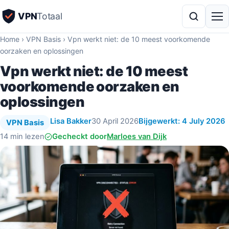
VPN
Totaal
Home
›
VPN Basis
›
Vpn werkt niet: de 10 meest voorkomende
oorzaken en oplossingen
Vpn werkt niet: de 10 meest
voorkomende oorzaken en
oplossingen
Lisa Bakker
30 April 2026
Bijgewerkt: 4 July 2026
VPN Basis
14 min lezen
Gecheckt door
Marloes van Dijk