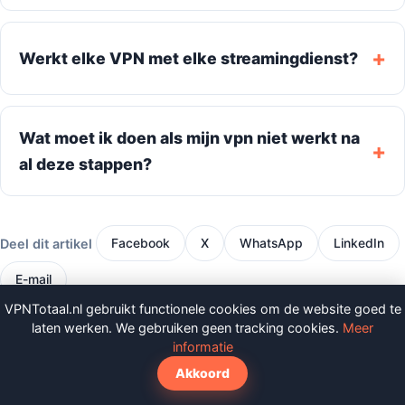
Werkt elke VPN met elke streamingdienst?
Wat moet ik doen als mijn vpn niet werkt na
al deze stappen?
Deel dit artikel
Facebook
X
WhatsApp
LinkedIn
E-mail
VPNTotaal.nl gebruikt functionele cookies om de website goed te
Toevoegen als voorkeursbron op
laten werken. We gebruiken geen tracking cookies.
Meer
Google
informatie
Akkoord