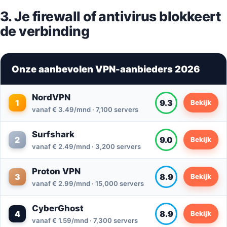
3. Je firewall of antivirus blokkeert
de verbinding
Onze aanbevolen VPN-aanbieders 2026
NordVPN
1
9.3
Bekijk
vanaf € 3.49/mnd · 7,100 servers
Surfshark
2
9.0
Bekijk
vanaf € 2.49/mnd · 3,200 servers
Proton VPN
3
8.9
Bekijk
vanaf € 2.99/mnd · 15,000 servers
CyberGhost
4
8.9
Bekijk
vanaf € 1.59/mnd · 7,300 servers