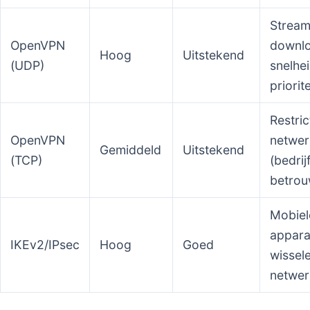
Stream
OpenVPN
downlo
Hoog
Uitstekend
(UDP)
snelhe
priorit
Restric
OpenVPN
netwer
Gemiddeld
Uitstekend
(TCP)
(bedrij
betrou
Mobiel
appara
IKEv2/IPsec
Hoog
Goed
wissel
netwer