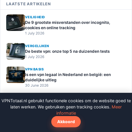
LAATSTE ARTIKELEN
VEILIGHEID
De 9 grootste misverstanden over incognito,
cookies en online tracking
1 July 2026
VERGELIJKEN
De beste vpn: onze top 5 na duizenden tests
1 July 2026
VPN BASIS
Is een vpn legaal in Nederland en belgië: een
duidelijke uitleg
30 June 2026
Alle artikelen →
VPNTotaal.nl gebruikt functionele cookies om de website goed te
laten werken. We gebruiken geen tracking cookies.
Meer
informatie
ONDERWERPEN
Akkoord
VPN Basis
Streaming
Veiligheid
41
34
26