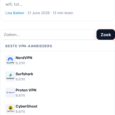
wifi, tot…
Lisa Bakker
· 21 June 2026 · 13 min lezen
Zoeken
Zoek
BESTE VPN-AANBIEDERS
NordVPN
9,3/10
Surfshark
9,0/10
Proton VPN
8,9/10
CyberGhost
8,9/10