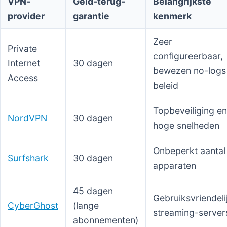
VPN-
Geld-terug-
Belangrijkste
provider
garantie
kenmerk
Zeer
Private
configureerbaar,
Internet
30 dagen
bewezen no-logs
Access
beleid
Topbeveiliging en
NordVPN
30 dagen
hoge snelheden
Onbeperkt aantal
Surfshark
30 dagen
apparaten
45 dagen
Gebruiksvriendeli
CyberGhost
(lange
streaming-server
abonnementen)