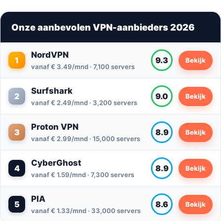
Onze aanbevolen VPN-aanbieders 2026
NordVPN
1
9.3
Bekijk
vanaf € 3.49/mnd · 7,100 servers
Surfshark
2
9.0
Bekijk
vanaf € 2.49/mnd · 3,200 servers
Proton VPN
3
8.9
Bekijk
vanaf € 2.99/mnd · 15,000 servers
CyberGhost
4
8.9
Bekijk
vanaf € 1.59/mnd · 7,300 servers
PIA
5
8.6
Bekijk
vanaf € 1.33/mnd · 33,000 servers