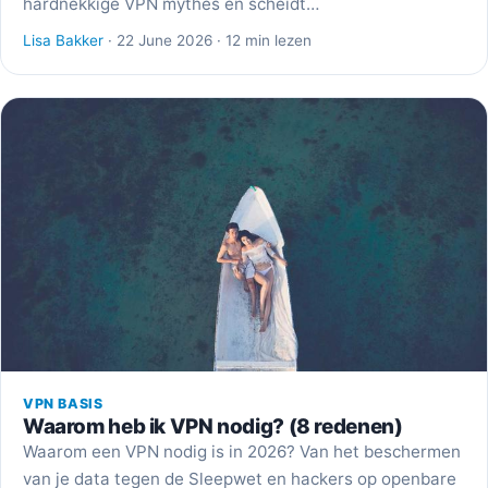
hardnekkige VPN mythes en scheidt…
Lisa Bakker
· 22 June 2026 · 12 min lezen
VPN BASIS
Waarom heb ik VPN nodig? (8 redenen)
Waarom een VPN nodig is in 2026? Van het beschermen
van je data tegen de Sleepwet en hackers op openbare