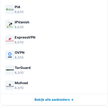
PIA
8,6/10
IPVanish
8,5/10
ExpressVPN
8,5/10
OVPN
8,3/10
TorGuard
8,3/10
Mullvad
8,3/10
Bekijk alle aanbieders →