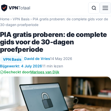
VPN
Totaal
Home
›
VPN Basis
›
PIA gratis proberen: de complete gids voor de
30-dagen proefperiode
PIA gratis proberen: de complete
gids voor de 30-dagen
proefperiode
David de Vries
14 May 2026
VPN Basis
Bijgewerkt: 4 July 2026
11 min lezen
Gecheckt door
Marloes van Dijk