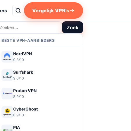
Vergelijk VPN's
ons
oeken
Zoek
BESTE VPN-AANBIEDERS
NordVPN
9,3/10
Surfshark
9,0/10
Proton VPN
8,9/10
CyberGhost
8,9/10
PIA