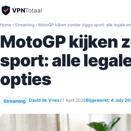
VPN
Totaal
Home
›
Streaming
›
MotoGP kijken zonder ziggo sport: alle legale e
MotoGP kijken z
sport: alle lega
opties
David de Vries
27 April 2026
Bijgewerkt: 4 July 2
Streaming