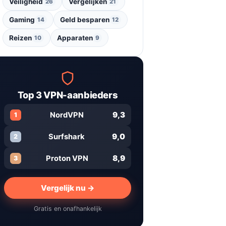
Veiligheid
Vergelijken
26
21
Gaming
Geld besparen
14
12
Reizen
Apparaten
10
9
Top 3 VPN-aanbieders
9,3
NordVPN
1
9,0
Surfshark
2
8,9
Proton VPN
3
Vergelijk nu →
Gratis en onafhankelijk