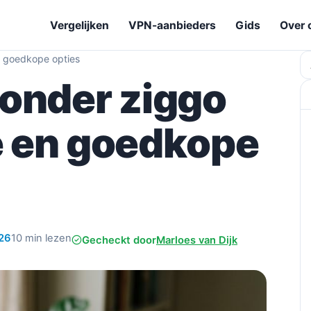
Vergelijken
VPN-aanbieders
Gids
Over 
n goedkope opties
Z
onder ziggo
le en goedkope
026
10 min lezen
Gecheckt door
Marloes van Dijk