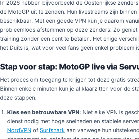
In 2026 hebben bijvoorbeeld de Oostenrijkse zender
de MotoGP uit te zenden. Hun livestreams zijn binnen O
beschikbaar. Met een goede VPN kun je daarom vanu
probleemloos afstemmen op deze zenders. Zo geniet je
training zonder een cent te betalen. Het enige verschi
het Duits is, wat voor veel fans geen enkel probleem is
Stap voor stap: MotoGP live via Ser
Het proces om toegang te krijgen tot deze gratis str
Binnen enkele minuten kun je al klaarzitten voor de s
deze stappen:
Kies een betrouwbare VPN
: Niet elke VPN is gesc
dienst nodig met hoge snelheden en stabiele servers
NordVPN
of
Surfshark
aan vanwege hun uitstekend