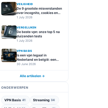
VEILIGHEID
De 9 grootste misverstanden
over incognito, cookies en
online tracking
1 July 2026
VERGELIJKEN
De beste vpn: onze top 5 na
duizenden tests
1 July 2026
VPN BASIS
Is een vpn legaal in
Nederland en belgië: een
duidelijke uitleg
30 June 2026
Alle artikelen →
ONDERWERPEN
VPN Basis
Streaming
41
34