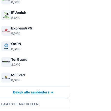
8,6/10
IPVanish
8,5/10
ExpressVPN
8,5/10
OVPN
8,3/10
TorGuard
8,3/10
Mullvad
8,3/10
Bekijk alle aanbieders →
LAATSTE ARTIKELEN