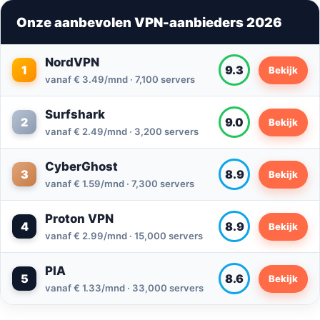
Onze aanbevolen VPN-aanbieders 2026
NordVPN
1
9.3
Bekijk
vanaf € 3.49/mnd · 7,100 servers
Surfshark
2
9.0
Bekijk
vanaf € 2.49/mnd · 3,200 servers
CyberGhost
3
8.9
Bekijk
vanaf € 1.59/mnd · 7,300 servers
Proton VPN
4
8.9
Bekijk
vanaf € 2.99/mnd · 15,000 servers
PIA
5
8.6
Bekijk
vanaf € 1.33/mnd · 33,000 servers