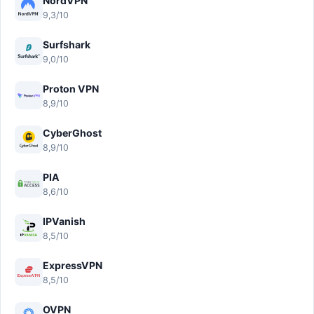
NordVPN
9,3/10
Surfshark
9,0/10
Proton VPN
8,9/10
CyberGhost
8,9/10
PIA
8,6/10
IPVanish
8,5/10
ExpressVPN
8,5/10
OVPN