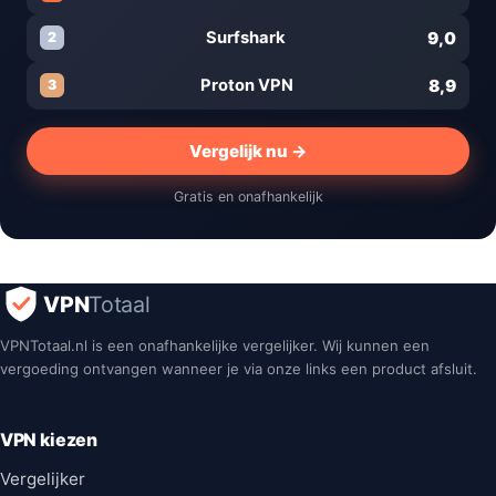
9,0
Surfshark
2
8,9
Proton VPN
3
Vergelijk nu →
Gratis en onafhankelijk
VPN
Totaal
VPNTotaal.nl is een onafhankelijke vergelijker. Wij kunnen een
vergoeding ontvangen wanneer je via onze links een product afsluit.
VPN kiezen
Vergelijker