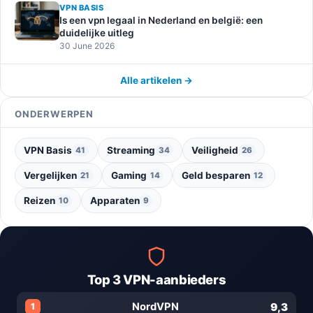
VPN BASIS
Is een vpn legaal in Nederland en belgië: een
duidelijke uitleg
30 June 2026
Alle artikelen →
ONDERWERPEN
VPN Basis
Streaming
Veiligheid
41
34
26
Vergelijken
Gaming
Geld besparen
21
14
12
Reizen
Apparaten
10
9
Top 3 VPN-aanbieders
9,3
NordVPN
1