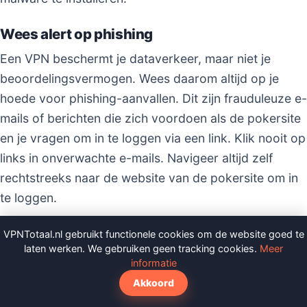
Wees alert op phishing
Een VPN beschermt je dataverkeer, maar niet je
beoordelingsvermogen. Wees daarom altijd op je
hoede voor phishing-aanvallen. Dit zijn frauduleuze e-
mails of berichten die zich voordoen als de pokersite
en je vragen om in te loggen via een link. Klik nooit op
links in onverwachte e-mails. Navigeer altijd zelf
rechtstreeks naar de website van de pokersite om in
te loggen.
Gebruik een uniek en sterk wachtwoord
VPNTotaal.nl gebruikt functionele cookies om de website goed te
laten werken. We gebruiken geen tracking cookies.
Meer
Hergebruik nooit wachtwoorden. Het wachtwoord
informatie
voor je pokeraccount moet uniek zijn en nergens
Akkoord
anders worden gebruikt. Gebruik een