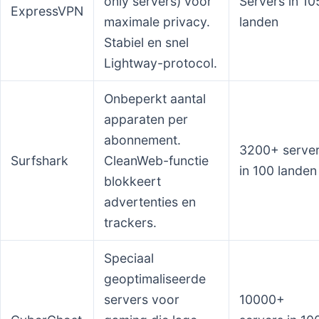
only servers) voor
Servers in 10
ExpressVPN
maximale privacy.
landen
Stabiel en snel
Lightway-protocol.
Onbeperkt aantal
apparaten per
abonnement.
3200+ serve
Surfshark
CleanWeb-functie
in 100 landen
blokkeert
advertenties en
trackers.
Speciaal
geoptimaliseerde
servers voor
10000+