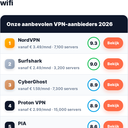
wifi
Onze aanbevolen VPN-aanbieders 2026
NordVPN
1
9.3
Bekijk
vanaf € 3.49/mnd · 7,100 servers
Surfshark
2
9.0
Bekijk
vanaf € 2.49/mnd · 3,200 servers
CyberGhost
3
8.9
Bekijk
vanaf € 1.59/mnd · 7,300 servers
Proton VPN
4
8.9
Bekijk
vanaf € 2.99/mnd · 15,000 servers
PIA
5
8.6
Bekijk