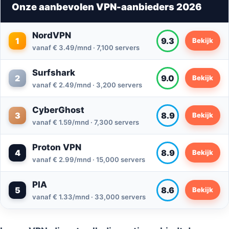
Onze aanbevolen VPN-aanbieders 2026
NordVPN
1
9.3
Bekijk
vanaf € 3.49/mnd · 7,100 servers
Surfshark
2
9.0
Bekijk
vanaf € 2.49/mnd · 3,200 servers
CyberGhost
3
8.9
Bekijk
vanaf € 1.59/mnd · 7,300 servers
Proton VPN
4
8.9
Bekijk
vanaf € 2.99/mnd · 15,000 servers
PIA
5
8.6
Bekijk
vanaf € 1.33/mnd · 33,000 servers