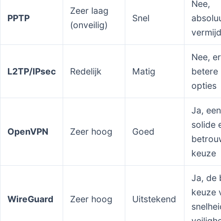
Nee,
Zeer laag
PPTP
Snel
absolu
(onveilig)
vermij
Nee, er
L2TP/IPsec
Redelijk
Matig
betere
opties
Ja, een
solide 
OpenVPN
Zeer hoog
Goed
betrou
keuze
Ja, de 
keuze 
WireGuard
Zeer hoog
Uitstekend
snelhei
veiligh