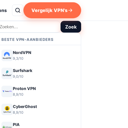
Vergelijk VPN's
ons
oeken
Zoek
BESTE VPN-AANBIEDERS
NordVPN
9,3/10
Surfshark
9,0/10
Proton VPN
8,9/10
CyberGhost
8,9/10
PIA