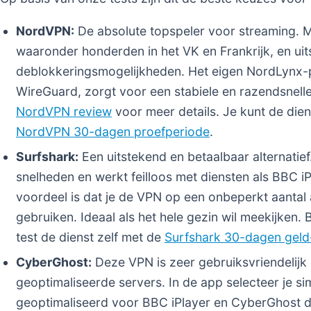
NordVPN:
De absolute topspeler voor streaming. M
waaronder honderden in het VK en Frankrijk, en ui
deblokkeringsmogelijkheden. Het eigen NordLynx-
WireGuard, zorgt voor een stabiele en razendsnelle
NordVPN review
voor meer details. Je kunt de dien
NordVPN 30-dagen proefperiode
.
Surfshark:
Een uitstekend en betaalbaar alternatie
snelheden en werkt feilloos met diensten als BBC i
voordeel is dat je de VPN op een onbeperkt aantal 
gebruiken. Ideaal als het hele gezin wil meekijken.
test de dienst zelf met de
Surfshark 30-dagen geld
CyberGhost:
Deze VPN is zeer gebruiksvriendelijk 
geoptimaliseerde servers. In de app selecteer je si
geoptimaliseerd voor BBC iPlayer en CyberGhost do