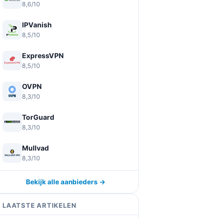
8,6/10
IPVanish
8,5/10
ExpressVPN
8,5/10
OVPN
8,3/10
TorGuard
8,3/10
Mullvad
8,3/10
Bekijk alle aanbieders →
LAATSTE ARTIKELEN