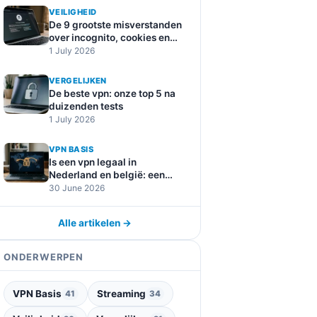
VEILIGHEID
De 9 grootste misverstanden
over incognito, cookies en
online tracking
1 July 2026
VERGELIJKEN
De beste vpn: onze top 5 na
duizenden tests
1 July 2026
VPN BASIS
Is een vpn legaal in
Nederland en belgië: een
duidelijke uitleg
30 June 2026
Alle artikelen →
ONDERWERPEN
VPN Basis
Streaming
41
34