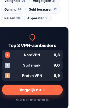
Veiligheid
Vergelijken
26
21
Gaming
Geld besparen
14
12
Reizen
Apparaten
10
9
Top 3 VPN-aanbieders
9,3
NordVPN
1
9,0
Surfshark
2
8,9
Proton VPN
3
Vergelijk nu →
Gratis en onafhankelijk