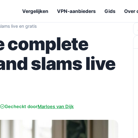
Vergelijken
VPN-aanbieders
Gids
Over 
lams live en gratis
Z
de complete
rand slams live
Gecheckt door
Marloes van Dijk