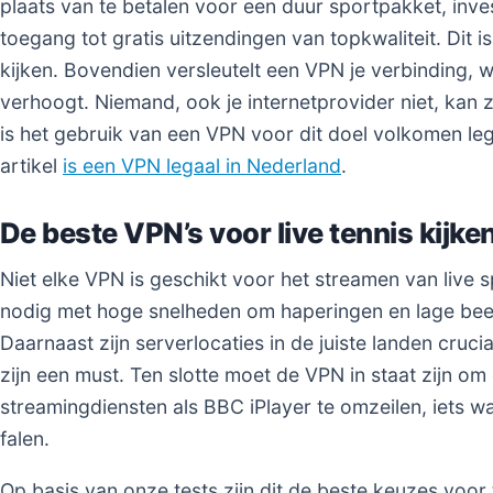
plaats van te betalen voor een duur sportpakket, inves
toegang tot gratis uitzendingen van topkwaliteit. Dit i
kijken. Bovendien versleutelt een VPN je verbinding, wa
verhoogt. Niemand, ook je internetprovider niet, kan z
is het gebruik van een VPN voor dit doel volkomen leg
artikel
is een VPN legaal in Nederland
.
De beste VPN’s voor live tennis kijke
Niet elke VPN is geschikt voor het streamen van live s
nodig met hoge snelheden om haperingen en lage beel
Daarnaast zijn serverlocaties in de juiste landen crucia
zijn een must. Ten slotte moet de VPN in staat zijn o
streamingdiensten als BBC iPlayer te omzeilen, iets wa
falen.
Op basis van onze tests zijn dit de beste keuzes voor 