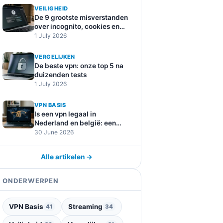
VEILIGHEID
De 9 grootste misverstanden
over incognito, cookies en
online tracking
1 July 2026
VERGELIJKEN
De beste vpn: onze top 5 na
duizenden tests
1 July 2026
VPN BASIS
Is een vpn legaal in
Nederland en belgië: een
duidelijke uitleg
30 June 2026
Alle artikelen →
ONDERWERPEN
VPN Basis
Streaming
41
34