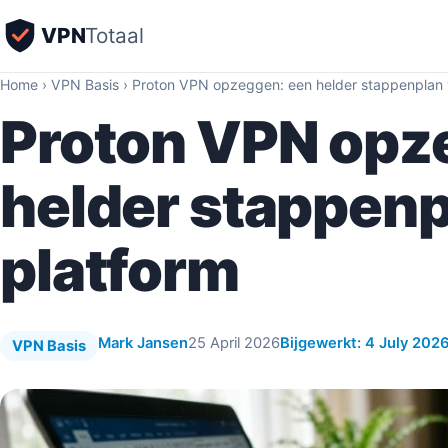
VPN
Totaal
Home
›
VPN Basis
›
Proton VPN opzeggen: een helder stappenplan v
Proton VPN opz
helder stappenp
platform
Mark Jansen
25 April 2026
Bijgewerkt: 4 July 202
VPN Basis