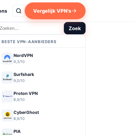
Vergelijk VPN's
ons
oeken
Zoek
BESTE VPN-AANBIEDERS
NordVPN
9,3/10
Surfshark
9,0/10
Proton VPN
8,9/10
CyberGhost
8,9/10
PIA