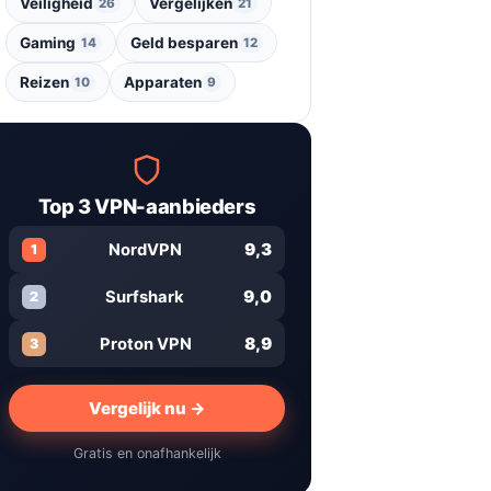
Veiligheid
Vergelijken
26
21
Gaming
Geld besparen
14
12
Reizen
Apparaten
10
9
Top 3 VPN-aanbieders
9,3
NordVPN
1
9,0
Surfshark
2
8,9
Proton VPN
3
Vergelijk nu →
Gratis en onafhankelijk