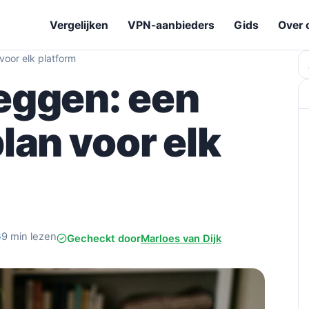
Vergelijken
VPN-aanbieders
Gids
Over 
oor elk platform
Z
eggen: een
lan voor elk
6
9 min lezen
Gecheckt door
Marloes van Dijk