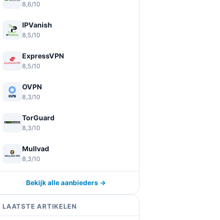
8,6/10
IPVanish
8,5/10
ExpressVPN
8,5/10
OVPN
8,3/10
TorGuard
8,3/10
Mullvad
8,3/10
Bekijk alle aanbieders →
LAATSTE ARTIKELEN