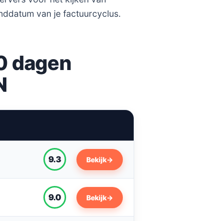
einddatum van je factuurcyclus.
30 dagen
N
9.3
Bekijk
→
9.0
Bekijk
→