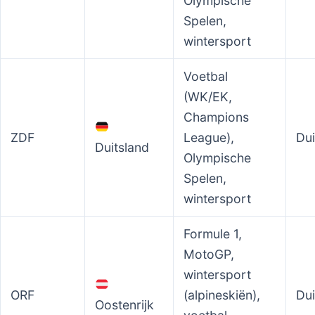
Olympische
Spelen,
wintersport
Voetbal
(WK/EK,
Champions
ZDF
League),
Dui
Duitsland
Olympische
Spelen,
wintersport
Formule 1,
MotoGP,
wintersport
ORF
(alpineskiën),
Dui
Oostenrijk