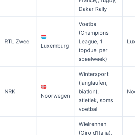
France), rugby,
Dakar Rally
Voetbal
(Champions
RTL Zwee
League, 1
Lu
Luxemburg
topduel per
speelweek)
Wintersport
(langlaufen,
NRK
biatlon),
No
Noorwegen
atletiek, soms
voetbal
Wielrennen
(Giro d’Italia),