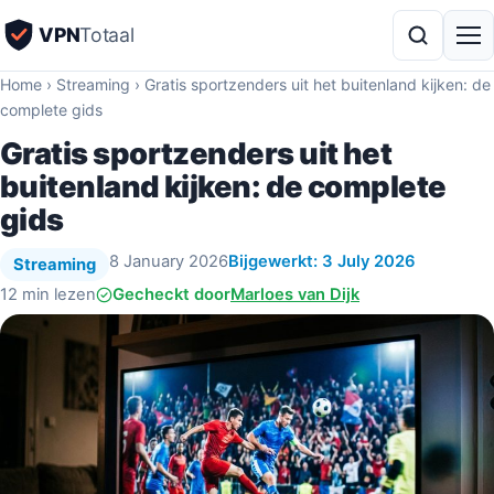
VPN
Totaal
Home
›
Streaming
›
Gratis sportzenders uit het buitenland kijken: de
complete gids
Gratis sportzenders uit het
buitenland kijken: de complete
gids
8 January 2026
Bijgewerkt: 3 July 2026
Streaming
12 min lezen
Gecheckt door
Marloes van Dijk