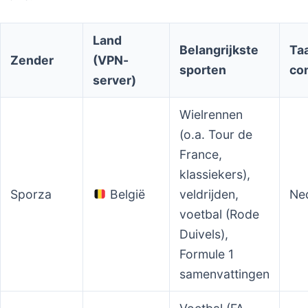
Land
Belangrijkste
Taa
Zender
(VPN-
sporten
co
server)
Wielrennen
(o.a. Tour de
France,
klassiekers),
Sporza
België
veldrijden,
Ne
voetbal (Rode
Duivels),
Formule 1
samenvattingen