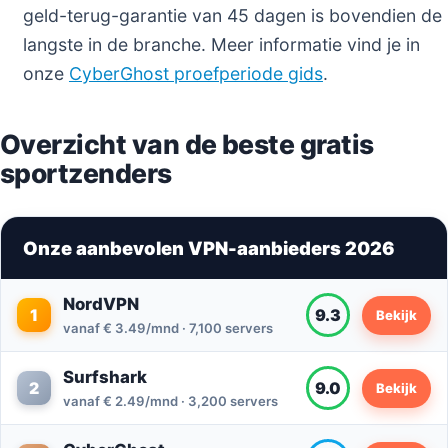
geld-terug-garantie van 45 dagen is bovendien de
langste in de branche. Meer informatie vind je in
onze
CyberGhost proefperiode gids
.
Overzicht van de beste gratis
sportzenders
Onze aanbevolen VPN-aanbieders 2026
NordVPN
1
9.3
Bekijk
vanaf € 3.49/mnd · 7,100 servers
Surfshark
2
9.0
Bekijk
vanaf € 2.49/mnd · 3,200 servers