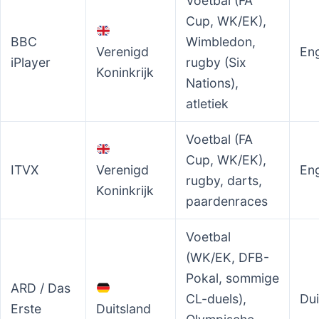
Voetbal (FA
Cup, WK/EK),
BBC
Wimbledon,
Verenigd
En
iPlayer
rugby (Six
Koninkrijk
Nations),
atletiek
Voetbal (FA
Cup, WK/EK),
ITVX
Verenigd
En
rugby, darts,
Koninkrijk
paardenraces
Voetbal
(WK/EK, DFB-
Pokal, sommige
ARD / Das
CL-duels),
Dui
Erste
Duitsland