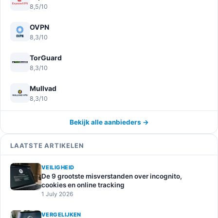
8,5/10
OVPN
8,3/10
TorGuard
8,3/10
Mullvad
8,3/10
Bekijk alle aanbieders →
LAATSTE ARTIKELEN
VEILIGHEID
De 9 grootste misverstanden over incognito,
cookies en online tracking
1 July 2026
VERGELIJKEN