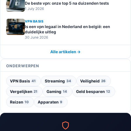
De beste vpn: onze top 5 na duizenden tests
1 July 2026
VPN BASIS
Is een vpn legaal in Nederland en belgië: een
duidelijke uitleg
30 June 2026
Alle artikelen →
ONDERWERPEN
VPN Basis
Streaming
Veiligheid
41
34
26
Vergelijken
Gaming
Geld besparen
21
14
12
Reizen
Apparaten
10
9