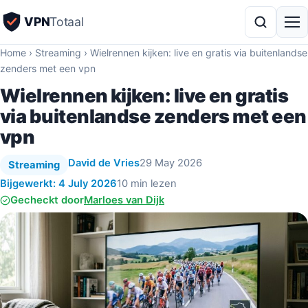
VPN
Totaal
Home
›
Streaming
›
Wielrennen kijken: live en gratis via buitenlandse
zenders met een vpn
Wielrennen kijken: live en gratis
via buitenlandse zenders met een
vpn
David de Vries
29 May 2026
Streaming
Bijgewerkt: 4 July 2026
10 min lezen
Gecheckt door
Marloes van Dijk