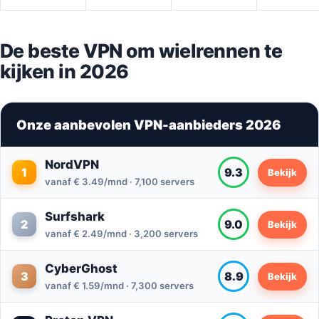
De beste VPN om wielrennen te
kijken in 2026
Onze aanbevolen VPN-aanbieders 2026
NordVPN
1
9.3
Bekijk
vanaf € 3.49/mnd · 7,100 servers
Surfshark
2
9.0
Bekijk
vanaf € 2.49/mnd · 3,200 servers
CyberGhost
3
8.9
Bekijk
vanaf € 1.59/mnd · 7,300 servers