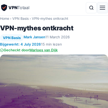
VPN
Totaal
Home
›
VPN Basis
›
VPN-mythes ontkracht
VPN-mythes ontkracht
Mark Jansen
11 March 2026
VPN Basis
Bijgewerkt: 4 July 2026
15 min lezen
Gecheckt door
Marloes van Dijk