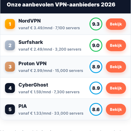
Onze aanbevolen VPN-aanbieders 2026
NordVPN
1
9.3
Bekijk
vanaf € 3.49/mnd · 7,100 servers
Surfshark
2
9.0
Bekijk
vanaf € 2.49/mnd · 3,200 servers
Proton VPN
3
8.9
Bekijk
vanaf € 2.99/mnd · 15,000 servers
CyberGhost
4
8.9
Bekijk
vanaf € 1.59/mnd · 7,300 servers
PIA
5
8.6
Bekijk
vanaf € 1.33/mnd · 33,000 servers