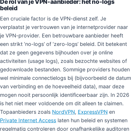
De rol van je VPN-aanbieder: het no-logs
beleid
Een cruciale factor is de VPN-dienst zelf. Je
verplaatst je vertrouwen van je internetprovider naar
je VPN-provider. Een betrouwbare aanbieder heeft
een strikt ‘no-logs’ of ‘zero-logs’ beleid. Dit betekent
dat ze geen gegevens bijhouden over je online
activiteiten (usage logs), zoals bezochte websites of
gedownloade bestanden. Sommige providers houden
wel minimale connectielogs bij (bijvoorbeeld de datum
van verbinding en de hoeveelheid data), maar deze
mogen nooit persoonlijk identificeerbaar zijn. In 2026
is het niet meer voldoende om dit alleen te claimen.
Topaanbieders zoals
NordVPN
,
ExpressVPN
en
Private Internet Access
laten hun beleid en systemen
regelmatig controleren door onafhankelijke auditoren