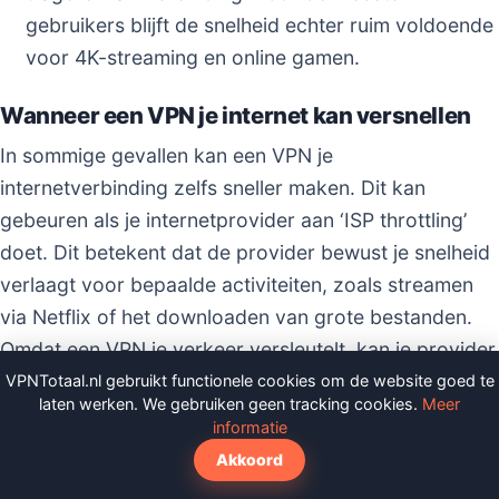
gebruikers blijft de snelheid echter ruim voldoende
voor 4K-streaming en online gamen.
Wanneer een VPN je internet kan versnellen
In sommige gevallen kan een VPN je
internetverbinding zelfs sneller maken. Dit kan
gebeuren als je internetprovider aan ‘ISP throttling’
doet. Dit betekent dat de provider bewust je snelheid
verlaagt voor bepaalde activiteiten, zoals streamen
via Netflix of het downloaden van grote bestanden.
Omdat een VPN je verkeer versleutelt, kan je provider
niet meer zien wat je doet en kan het je snelheid dus
VPNTotaal.nl gebruikt functionele cookies om de website goed te
laten werken. We gebruiken geen tracking cookies.
Meer
ook niet afknijpen. Je omzeilt hiermee de kunstmatige
informatie
snelheidslimiet van je provider.
Akkoord