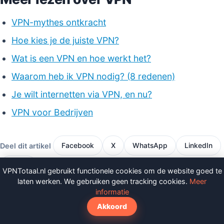
VPN-mythes ontkracht
Hoe kies je de juiste VPN?
Wat is een VPN en hoe werkt het?
Waarom heb ik VPN nodig? (8 redenen)
Je wilt internetten via VPN, en nu?
VPN voor Bedrijven
Deel dit artikel
Facebook
X
WhatsApp
LinkedIn
E-mail
VPNTotaal.nl gebruikt functionele cookies om de website goed te
laten werken. We gebruiken geen tracking cookies.
Meer
Toevoegen als voorkeursbron op
informatie
Google
Akkoord