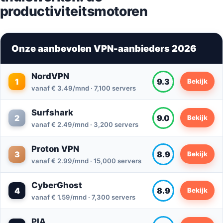
productiviteitsmotoren
Onze aanbevolen VPN-aanbieders 2026
NordVPN
1
9.3
Bekijk
vanaf € 3.49/mnd · 7,100 servers
Surfshark
2
9.0
Bekijk
vanaf € 2.49/mnd · 3,200 servers
Proton VPN
3
8.9
Bekijk
vanaf € 2.99/mnd · 15,000 servers
CyberGhost
4
8.9
Bekijk
vanaf € 1.59/mnd · 7,300 servers
PIA