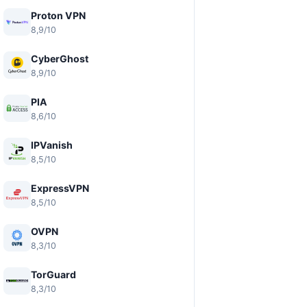
Proton VPN
8,9/10
CyberGhost
8,9/10
PIA
8,6/10
IPVanish
8,5/10
ExpressVPN
8,5/10
OVPN
8,3/10
TorGuard
8,3/10