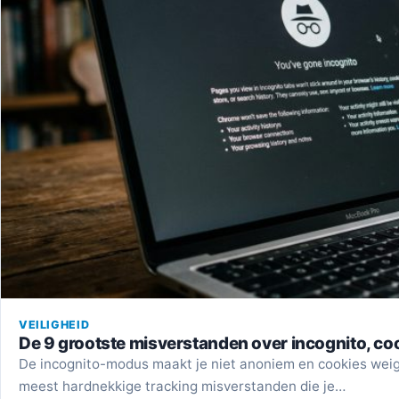
VEILIGHEID
De 9 grootste misverstanden over incognito, coo
De incognito-modus maakt je niet anoniem en cookies weige
meest hardnekkige tracking misverstanden die je…