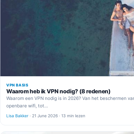
VPN BASIS
Waarom heb ik VPN nodig? (8 redenen)
Waarom een VPN nodig is in 2026? Van het beschermen van
openbare wifi, tot…
Lisa Bakker
· 21 June 2026 · 13 min lezen