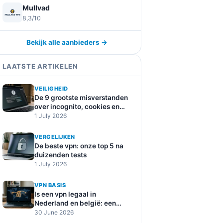
Mullvad
8,3/10
Bekijk alle aanbieders →
LAATSTE ARTIKELEN
VEILIGHEID
De 9 grootste misverstanden
over incognito, cookies en
online tracking
1 July 2026
VERGELIJKEN
De beste vpn: onze top 5 na
duizenden tests
1 July 2026
VPN BASIS
Is een vpn legaal in
Nederland en belgië: een
duidelijke uitleg
30 June 2026