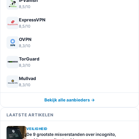
IPVanish
8,5/10
ExpressVPN
8,5/10
OVPN
8,3/10
TorGuard
8,3/10
Mullvad
8,3/10
Bekijk alle aanbieders →
LAATSTE ARTIKELEN
VEILIGHEID
De 9 grootste misverstanden over incognito,