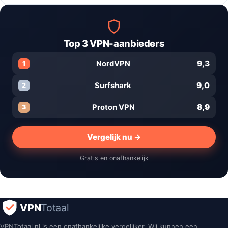
Top 3 VPN-aanbieders
9,3
NordVPN
1
9,0
Surfshark
2
8,9
Proton VPN
3
Vergelijk nu →
Gratis en onafhankelijk
VPN
Totaal
VPNTotaal.nl is een onafhankelijke vergelijker. Wij kunnen een