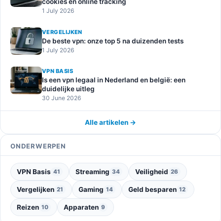
cookies en online tracking
1 July 2026
VERGELIJKEN
De beste vpn: onze top 5 na duizenden tests
1 July 2026
VPN BASIS
Is een vpn legaal in Nederland en belgië: een
duidelijke uitleg
30 June 2026
Alle artikelen →
ONDERWERPEN
VPN Basis
Streaming
Veiligheid
41
34
26
Vergelijken
Gaming
Geld besparen
21
14
12
Reizen
Apparaten
10
9