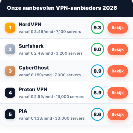
Onze aanbevolen VPN-aanbieders 2026
NordVPN
1
9.3
Bekijk
vanaf € 3.49/mnd · 7,100 servers
Surfshark
2
9.0
Bekijk
vanaf € 2.49/mnd · 3,200 servers
CyberGhost
3
8.9
Bekijk
vanaf € 1.59/mnd · 7,300 servers
Proton VPN
4
8.9
Bekijk
vanaf € 2.99/mnd · 15,000 servers
PIA
5
8.6
Bekijk
vanaf € 1.33/mnd · 33,000 servers