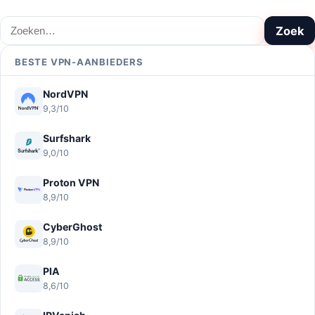
Zoeken
Zoek
BESTE VPN-AANBIEDERS
NordVPN
9,3/10
Surfshark
9,0/10
Proton VPN
8,9/10
CyberGhost
8,9/10
PIA
8,6/10