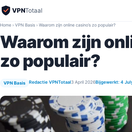
VPN
Totaal
Home
›
VPN Basis
›
Waarom zijn online casino’s zo populair?
Waarom zijn onl
zo populair?
Redactie VPNTotaal
3 April 2026
Bijgewerkt: 4 Ju
VPN Basis