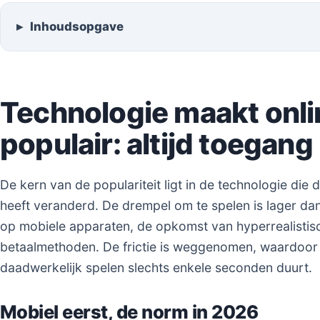
Inhoudsopgave
Technologie maakt onli
populair: altijd toegang
De kern van de populariteit ligt in de technologie di
heeft veranderd. De drempel om te spelen is lager dan
op mobiele apparaten, de opkomst van hyperrealistisch
betaalmethoden. De frictie is weggenomen, waardoor
daadwerkelijk spelen slechts enkele seconden duurt.
Mobiel eerst, de norm in 2026