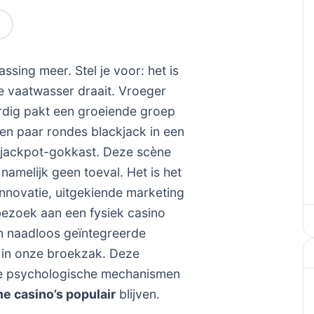
assing meer. Stel je voor: het is
e vaatwasser draait. Vroeger
rdig pakt een groeiende groep
en paar rondes blackjack in een
 jackpot-gokkast. Deze scène
 namelijk geen toeval. Het is het
innovatie, uitgekiende marketing
ezoek aan een fysiek casino
n naadloos geïntegreerde
e in onze broekzak. Deze
me psychologische mechanismen
ne casino’s populair
blijven.