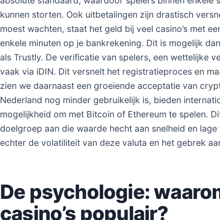
absolute standaard, waardoor spelers binnen enkele
kunnen storten. Ook uitbetalingen zijn drastisch vers
moest wachten, staat het geld bij veel casino’s met ee
enkele minuten op je bankrekening. Dit is mogelijk da
als Trustly. De verificatie van spelers, een wettelijke 
vaak via iDIN. Dit versnelt het registratieproces en maa
zien we daarnaast een groeiende acceptatie van crypt
Nederland nog minder gebruikelijk is, bieden internati
mogelijkheid om met Bitcoin of Ethereum te spelen. Di
doelgroep aan die waarde hecht aan snelheid en lage t
echter de volatiliteit van deze valuta en het gebrek aa
De psychologie: waarom
casino’s populair?