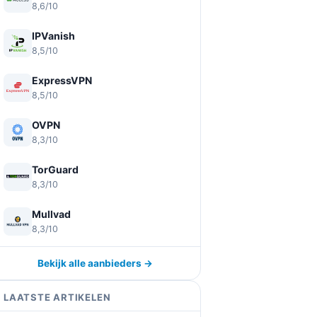
8,6/10
IPVanish
8,5/10
ExpressVPN
8,5/10
OVPN
8,3/10
TorGuard
8,3/10
Mullvad
8,3/10
Bekijk alle aanbieders →
LAATSTE ARTIKELEN