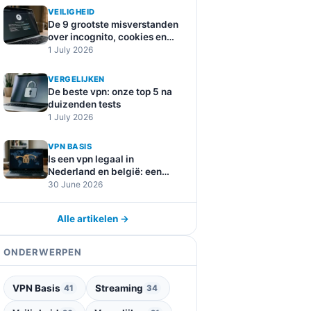
VEILIGHEID
De 9 grootste misverstanden
over incognito, cookies en
online tracking
1 July 2026
VERGELIJKEN
De beste vpn: onze top 5 na
duizenden tests
1 July 2026
VPN BASIS
Is een vpn legaal in
Nederland en belgië: een
duidelijke uitleg
30 June 2026
Alle artikelen →
ONDERWERPEN
VPN Basis
Streaming
41
34