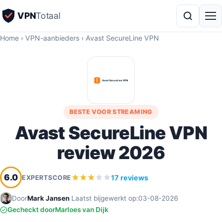
VPN
Totaal
Home
›
VPN-aanbieders
›
Avast SecureLine VPN
BESTE VOOR STREAMING
Avast SecureLine VPN
review 2026
6.0
17 reviews
EXPERTSCORE
Door
Mark Jansen
·
Laatst bijgewerkt op:
03-08-2026
·
Gecheckt door
Marloes van Dijk