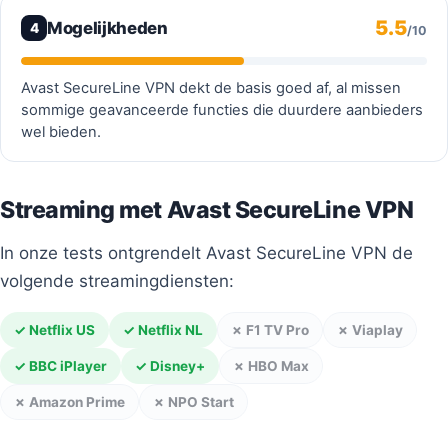
5.5
Mogelijkheden
4
/10
Avast SecureLine VPN dekt de basis goed af, al missen
sommige geavanceerde functies die duurdere aanbieders
wel bieden.
Streaming met Avast SecureLine VPN
In onze tests ontgrendelt Avast SecureLine VPN de
volgende streamingdiensten:
✓ Netflix US
✓ Netflix NL
✗ F1 TV Pro
✗ Viaplay
✓ BBC iPlayer
✓ Disney+
✗ HBO Max
✗ Amazon Prime
✗ NPO Start