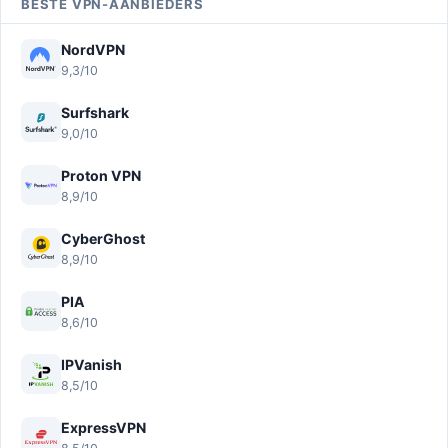
BESTE VPN-AANBIEDERS
NordVPN
9,3/10
Surfshark
9,0/10
Proton VPN
8,9/10
CyberGhost
8,9/10
PIA
8,6/10
IPVanish
8,5/10
ExpressVPN