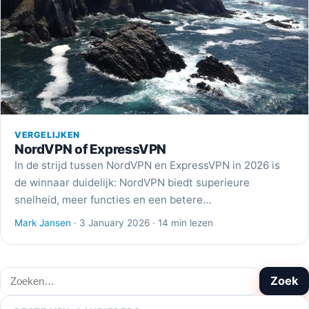
VERGELIJKEN
NordVPN of ExpressVPN
In de strijd tussen NordVPN en ExpressVPN in 2026 is
de winnaar duidelijk: NordVPN biedt superieure
snelheid, meer functies en een betere…
Mark Jansen
· 3 January 2026 · 14 min lezen
Zoeken
Zoek