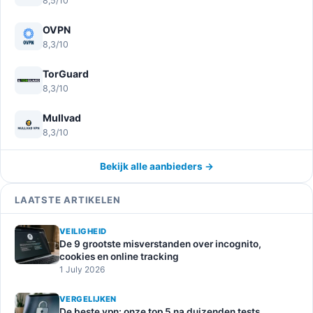
8,5/10
OVPN
8,3/10
TorGuard
8,3/10
Mullvad
8,3/10
Bekijk alle aanbieders →
LAATSTE ARTIKELEN
VEILIGHEID
De 9 grootste misverstanden over incognito,
cookies en online tracking
1 July 2026
VERGELIJKEN
De beste vpn: onze top 5 na duizenden tests