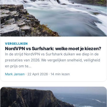
VERGELIJKEN
NordVPN vs Surfshark: welke moet je kiezen?
In de strijd NordVPN vs Surfshark duiken we diep in de
prestaties van 2026. We vergelijken snelheid, veiligheid
en prijs om te…
Mark Jansen
· 22 April 2026 · 14 min lezen