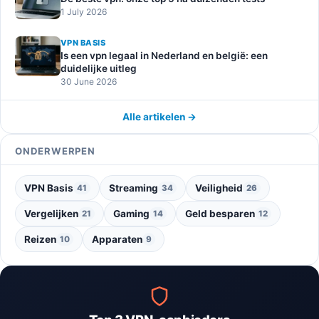
1 July 2026
VPN BASIS
Is een vpn legaal in Nederland en belgië: een
duidelijke uitleg
30 June 2026
Alle artikelen →
ONDERWERPEN
VPN Basis
Streaming
Veiligheid
41
34
26
Vergelijken
Gaming
Geld besparen
21
14
12
Reizen
Apparaten
10
9