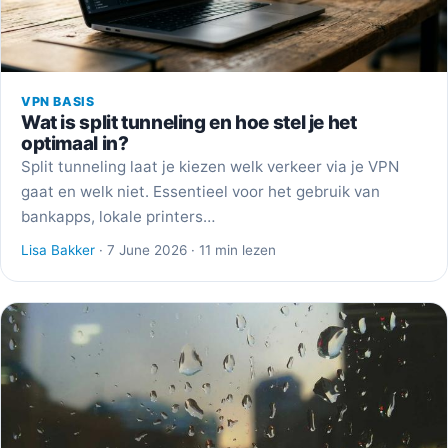
VPN BASIS
Wat is split tunneling en hoe stel je het
optimaal in?
Split tunneling laat je kiezen welk verkeer via je VPN
gaat en welk niet. Essentieel voor het gebruik van
bankapps, lokale printers…
Lisa Bakker
· 7 June 2026 · 11 min lezen