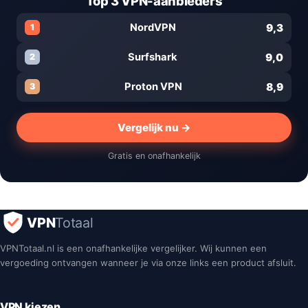
Top 3 VPN-aanbieders
9,3
NordVPN
1
9,0
Surfshark
2
8,9
Proton VPN
3
Vergelijk nu →
Gratis en onafhankelijk
VPN
Totaal
VPNTotaal.nl is een onafhankelijke vergelijker. Wij kunnen een
vergoeding ontvangen wanneer je via onze links een product afsluit.
VPN kiezen