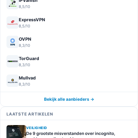
IPVanish
8,5/10
ExpressVPN
8,5/10
OVPN
8,3/10
TorGuard
8,3/10
Mullvad
8,3/10
Bekijk alle aanbieders →
LAATSTE ARTIKELEN
VEILIGHEID
De 9 grootste misverstanden over incognito,