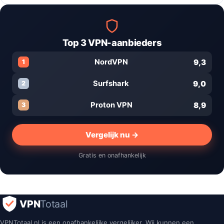
Top 3 VPN-aanbieders
9,3
NordVPN
1
9,0
Surfshark
2
8,9
Proton VPN
3
Vergelijk nu →
Gratis en onafhankelijk
VPN
Totaal
VPNTotaal.nl is een onafhankelijke vergelijker. Wij kunnen een