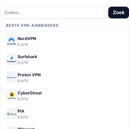
Zoeken
Zoek
BESTE VPN-AANBIEDERS
NordVPN
9,3/10
Surfshark
9,0/10
Proton VPN
8,9/10
CyberGhost
8,9/10
PIA
8,6/10