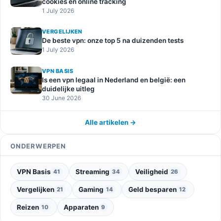
cookies en online tracking
1 July 2026
VERGELIJKEN
De beste vpn: onze top 5 na duizenden tests
1 July 2026
VPN BASIS
Is een vpn legaal in Nederland en belgië: een
duidelijke uitleg
30 June 2026
Alle artikelen →
ONDERWERPEN
VPN Basis
Streaming
Veiligheid
41
34
26
Vergelijken
Gaming
Geld besparen
21
14
12
Reizen
Apparaten
10
9