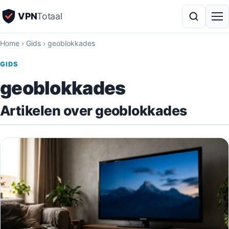
VPN
Totaal
Home
›
Gids
›
geoblokkades
GIDS
geoblokkades
Artikelen over geoblokkades