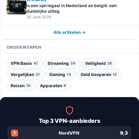
VPN BASIS
Is een vpn legaal in Nederland en belgië: een
duidelijke uitleg
30 June 2026
Alle artikelen →
ONDERWERPEN
VPN Basis
Streaming
Veiligheid
41
34
26
Vergelijken
Gaming
Geld besparen
21
14
12
Reizen
Apparaten
10
9
Top 3 VPN-aanbieders
9,3
NordVPN
1