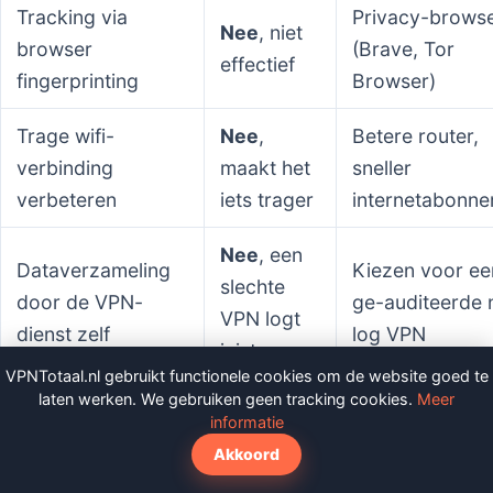
Tracking via
Privacy-brows
Nee
, niet
browser
(Brave, Tor
effectief
fingerprinting
Browser)
Trage wifi-
Nee
,
Betere router,
verbinding
maakt het
sneller
verbeteren
iets trager
internetabonn
Nee
, een
Dataverzameling
Kiezen voor ee
slechte
door de VPN-
ge-auditeerde 
VPN logt
dienst zelf
log VPN
juist
VPNTotaal.nl gebruikt functionele cookies om de website goed te
laten werken. We gebruiken geen tracking cookies.
Meer
Kortom, het begrijpen van wat een VPN niet doet, is
informatie
net zo belangrijk als weten wat het wel doet. Het is
Akkoord
geen magische onzichtbaarheidsmantel, maar een