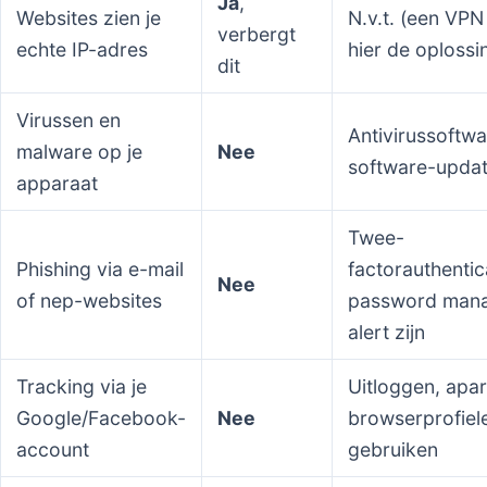
Ja
,
Websites zien je
N.v.t. (een VPN 
verbergt
echte IP-adres
hier de oplossi
dit
Virussen en
Antivirussoftwa
malware op je
Nee
software-upda
apparaat
Twee-
Phishing via e-mail
factorauthentic
Nee
of nep-websites
password mana
alert zijn
Tracking via je
Uitloggen, apar
Google/Facebook-
Nee
browserprofiel
account
gebruiken