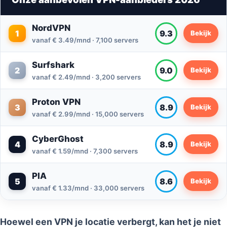
NordVPN
1
9.3
Bekijk
vanaf € 3.49/mnd · 7,100 servers
Surfshark
2
9.0
Bekijk
vanaf € 2.49/mnd · 3,200 servers
Proton VPN
3
8.9
Bekijk
vanaf € 2.99/mnd · 15,000 servers
CyberGhost
4
8.9
Bekijk
vanaf € 1.59/mnd · 7,300 servers
PIA
5
8.6
Bekijk
vanaf € 1.33/mnd · 33,000 servers
Hoewel een VPN je locatie verbergt, kan het je niet