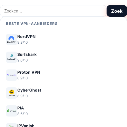
Zoeken
Zoek
BESTE VPN-AANBIEDERS
NordVPN
9,3/10
Surfshark
9,0/10
Proton VPN
8,9/10
CyberGhost
8,9/10
PIA
8,6/10
IPVanish