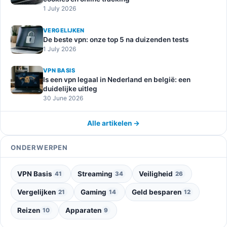
1 July 2026
VERGELIJKEN
De beste vpn: onze top 5 na duizenden tests
1 July 2026
VPN BASIS
Is een vpn legaal in Nederland en belgië: een
duidelijke uitleg
30 June 2026
Alle artikelen →
ONDERWERPEN
VPN Basis
Streaming
Veiligheid
41
34
26
Vergelijken
Gaming
Geld besparen
21
14
12
Reizen
Apparaten
10
9