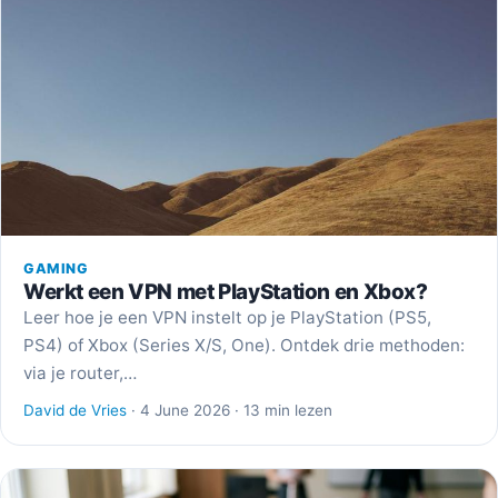
GAMING
Werkt een VPN met PlayStation en Xbox?
Leer hoe je een VPN instelt op je PlayStation (PS5,
PS4) of Xbox (Series X/S, One). Ontdek drie methoden:
via je router,…
David de Vries
· 4 June 2026 · 13 min lezen