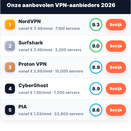
Onze aanbevolen VPN-aanbieders 2026
NordVPN
1
9.3
Bekijk
vanaf € 3.49/mnd · 7,100 servers
Surfshark
2
9.0
Bekijk
vanaf € 2.49/mnd · 3,200 servers
Proton VPN
3
8.9
Bekijk
vanaf € 2.99/mnd · 15,000 servers
CyberGhost
4
8.9
Bekijk
vanaf € 1.59/mnd · 7,300 servers
PIA
5
8.6
Bekijk
vanaf € 1.33/mnd · 33,000 servers