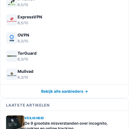
8,5/10
ExpressVPN
8,5/10
OVPN
8,3/10
TorGuard
8,3/10
Mullvad
8,3/10
Bekijk alle aanbieders →
LAATSTE ARTIKELEN
VEILIGHEID
De 9 grootste misverstanden over incognito,
cookies en online tracking