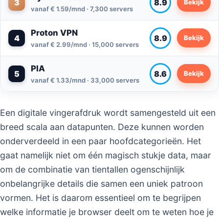
3
8.9
Bekijk
vanaf € 1.59/mnd · 7,300 servers
Proton VPN
4
8.9
Bekijk
vanaf € 2.99/mnd · 15,000 servers
PIA
5
8.6
Bekijk
vanaf € 1.33/mnd · 33,000 servers
Een digitale vingerafdruk wordt samengesteld uit een
breed scala aan datapunten. Deze kunnen worden
onderverdeeld in een paar hoofdcategorieën. Het
gaat namelijk niet om één magisch stukje data, maar
om de combinatie van tientallen ogenschijnlijk
onbelangrijke details die samen een uniek patroon
vormen. Het is daarom essentieel om te begrijpen
welke informatie je browser deelt om te weten hoe je