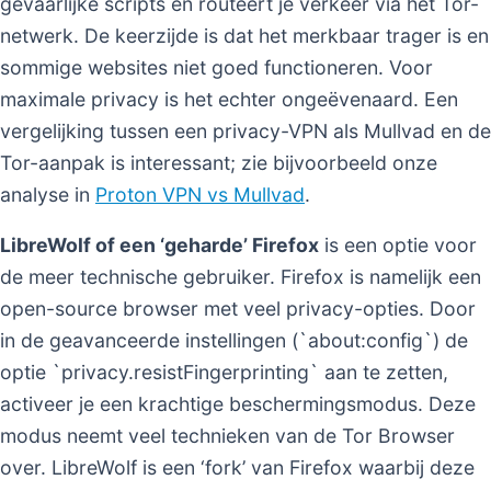
gevaarlijke scripts en routeert je verkeer via het Tor-
netwerk. De keerzijde is dat het merkbaar trager is en
sommige websites niet goed functioneren. Voor
maximale privacy is het echter ongeëvenaard. Een
vergelijking tussen een privacy-VPN als Mullvad en de
Tor-aanpak is interessant; zie bijvoorbeeld onze
analyse in
Proton VPN vs Mullvad
.
LibreWolf of een ‘geharde’ Firefox
is een optie voor
de meer technische gebruiker. Firefox is namelijk een
open-source browser met veel privacy-opties. Door
in de geavanceerde instellingen (`about:config`) de
optie `privacy.resistFingerprinting` aan te zetten,
activeer je een krachtige beschermingsmodus. Deze
modus neemt veel technieken van de Tor Browser
over. LibreWolf is een ‘fork’ van Firefox waarbij deze