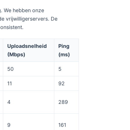
ug. We hebben onze
 vrijwilligerservers. De
onsistent.
Uploadsnelheid
Ping
(Mbps)
(ms)
50
5
11
92
4
289
9
161