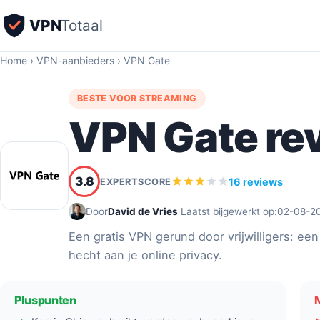
VPN
Totaal
Home
›
VPN-aanbieders
›
VPN Gate
BESTE VOOR STREAMING
VPN Gate re
3.8
16 reviews
EXPERTSCORE
Door
David de Vries
·
Laatst bijgewerkt op:
02-08-2
Een gratis VPN gerund door vrijwilligers: een 
hecht aan je online privacy.
Pluspunten