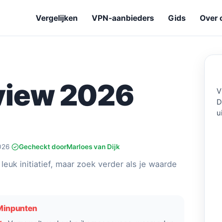
Vergelijken
VPN-aanbieders
Gids
Over 
view 2026
V
D
u
026
·
Gecheckt door
Marloes van Dijk
leuk initiatief, maar zoek verder als je waarde
Minpunten