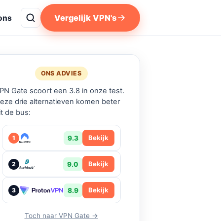
Vergelijk VPN's
ons
ONS ADVIES
PN Gate scoort een 3.8 in onze test.
eze drie alternatieven komen beter
it de bus:
Bekijk
9.3
1
Bekijk
9.0
2
Bekijk
8.9
3
Toch naar VPN Gate →