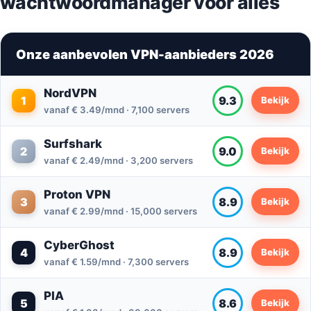
wachtwoordmanager voor alles
Onze aanbevolen VPN-aanbieders 2026
NordVPN
1
9.3
Bekijk
vanaf € 3.49/mnd · 7,100 servers
Surfshark
2
9.0
Bekijk
vanaf € 2.49/mnd · 3,200 servers
Proton VPN
3
8.9
Bekijk
vanaf € 2.99/mnd · 15,000 servers
CyberGhost
4
8.9
Bekijk
vanaf € 1.59/mnd · 7,300 servers
PIA
5
8.6
Bekijk