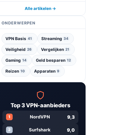
Alle artikelen →
ONDERWERPEN
VPN Basis
Streaming
41
34
Veiligheid
Vergelijken
26
21
Gaming
Geld besparen
14
12
Reizen
Apparaten
10
9
Top 3 VPN-aanbieders
9,3
NordVPN
1
9,0
Surfshark
2