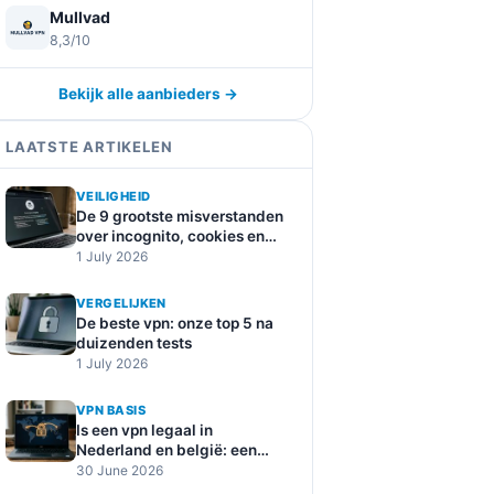
Mullvad
8,3/10
Bekijk alle aanbieders →
LAATSTE ARTIKELEN
VEILIGHEID
De 9 grootste misverstanden
over incognito, cookies en
online tracking
1 July 2026
VERGELIJKEN
De beste vpn: onze top 5 na
duizenden tests
1 July 2026
VPN BASIS
Is een vpn legaal in
Nederland en belgië: een
duidelijke uitleg
30 June 2026