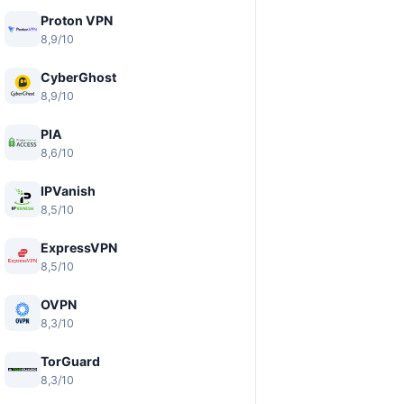
Proton VPN
8,9/10
CyberGhost
8,9/10
PIA
8,6/10
IPVanish
8,5/10
ExpressVPN
8,5/10
OVPN
8,3/10
TorGuard
8,3/10