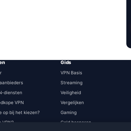
en
Gids
r
VPN Basis
aanbieders
Streaming
N-diensten
Veiligheid
edkope VPN
Vergelijken
e op bij het kiezen?
Gaming
n VPN?
Geld besparen