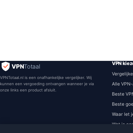
VPN kiez
VPN
Totaal
Vergelijke
VPNTotaal.nl is een onafhankelijke vergelijker. Wij
Alle VPN-
kunnen een vergoeding ontvangen wanneer je via
onze links een product afsluit.
Beste VP
Beste go
Waar let j
Wat is ee