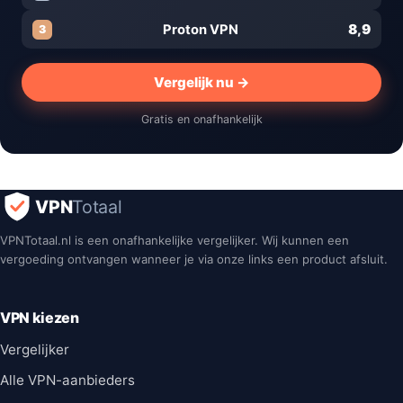
8,9
Proton VPN
3
Vergelijk nu →
Gratis en onafhankelijk
VPN
Totaal
VPNTotaal.nl is een onafhankelijke vergelijker. Wij kunnen een
vergoeding ontvangen wanneer je via onze links een product afsluit.
VPN kiezen
Vergelijker
Alle VPN-aanbieders