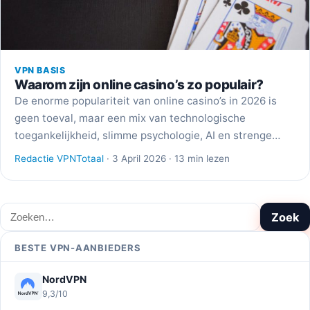
VPN BASIS
Waarom zijn online casino’s zo populair?
De enorme populariteit van online casino’s in 2026 is
geen toeval, maar een mix van technologische
toegankelijkheid, slimme psychologie, AI en strenge…
Redactie VPNTotaal
· 3 April 2026 · 13 min lezen
Zoeken
Zoek
BESTE VPN-AANBIEDERS
NordVPN
9,3/10