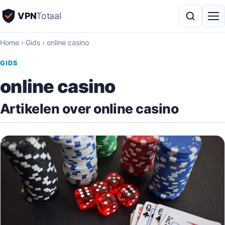
VPN
Totaal
Home
›
Gids
›
online casino
GIDS
online casino
Artikelen over online casino