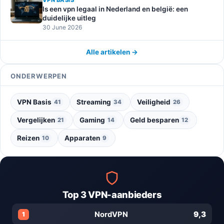
VPN BASIS
Is een vpn legaal in Nederland en belgië: een
duidelijke uitleg
30 June 2026
Alle artikelen →
ONDERWERPEN
VPN Basis
Streaming
Veiligheid
41
34
26
Vergelijken
Gaming
Geld besparen
21
14
12
Reizen
Apparaten
10
9
Top 3 VPN-aanbieders
9,3
NordVPN
1