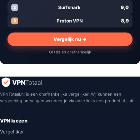
9,0
Surfshark
2
8,9
Proton VPN
3
Vergelijk nu →
Gratis en onafhankelijk
VPN
Totaal
VPNTotaal.nl is een onafhankelijke vergelijker. Wij kunnen een
vergoeding ontvangen wanneer je via onze links een product afsluit.
VPN kiezen
Vergelijker