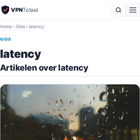
VPN
Totaal
Home
›
Gids
›
latency
GIDS
latency
Artikelen over latency