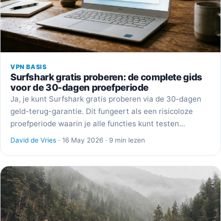
VPN BASIS
Surfshark gratis proberen: de complete gids
voor de 30-dagen proefperiode
Ja, je kunt Surfshark gratis proberen via de 30-dagen
geld-terug-garantie. Dit fungeert als een risicoloze
proefperiode waarin je alle functies kunt testen…
David de Vries
· 16 May 2026 · 9 min lezen