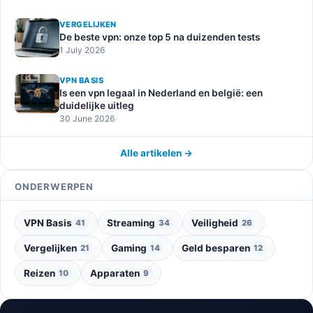
VERGELIJKEN
De beste vpn: onze top 5 na duizenden tests
1 July 2026
VPN BASIS
Is een vpn legaal in Nederland en belgië: een
duidelijke uitleg
30 June 2026
Alle artikelen →
ONDERWERPEN
VPN Basis
Streaming
Veiligheid
41
34
26
Vergelijken
Gaming
Geld besparen
21
14
12
Reizen
Apparaten
10
9