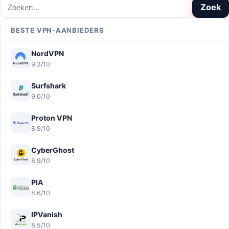
Zoeken
Zoek
BESTE VPN-AANBIEDERS
NordVPN
9,3/10
Surfshark
9,0/10
Proton VPN
8,9/10
CyberGhost
8,9/10
PIA
8,6/10
IPVanish
8,5/10