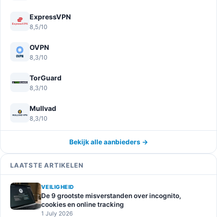
ExpressVPN
8,5/10
OVPN
8,3/10
TorGuard
8,3/10
Mullvad
8,3/10
Bekijk alle aanbieders →
LAATSTE ARTIKELEN
VEILIGHEID
De 9 grootste misverstanden over incognito,
cookies en online tracking
1 July 2026