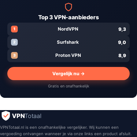
Top 3 VPN-aanbieders
9,3
NordVPN
1
9,0
Surfshark
2
8,9
Proton VPN
3
Vergelijk nu →
Gratis en onafhankelijk
VPN
Totaal
VPNTotaal.nl is een onafhankelijke vergelijker. Wij kunnen een
vergoeding ontvangen wanneer je via onze links een product afsluit.