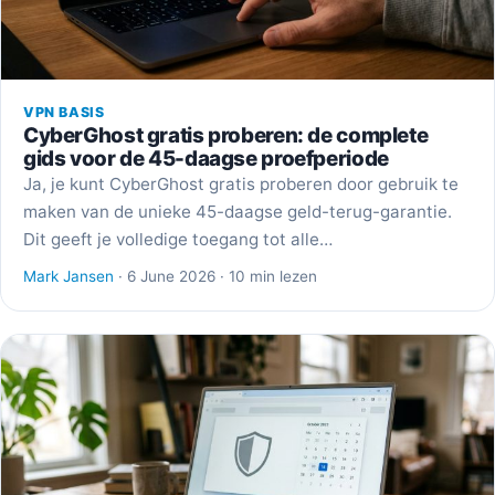
VPN BASIS
CyberGhost gratis proberen: de complete
gids voor de 45-daagse proefperiode
Ja, je kunt CyberGhost gratis proberen door gebruik te
maken van de unieke 45-daagse geld-terug-garantie.
Dit geeft je volledige toegang tot alle…
Mark Jansen
· 6 June 2026 · 10 min lezen