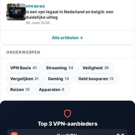
VPN BASIS
Is een vpn legaal in Nederland en belgië: een
duidelijke uitleg
30 June 2026
Alle artikelen →
ONDERWERPEN
VPN Basis
Streaming
Veiligheid
41
34
26
Vergelijken
Gaming
Geld besparen
21
14
12
Reizen
Apparaten
10
9
Top 3 VPN-aanbieders