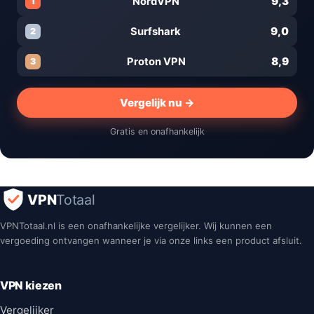
9,3
NordVPN
1
9,0
Surfshark
2
8,9
Proton VPN
3
Vergelijk nu →
Gratis en onafhankelijk
VPN
Totaal
VPNTotaal.nl is een onafhankelijke vergelijker. Wij kunnen een
vergoeding ontvangen wanneer je via onze links een product afsluit.
VPN kiezen
Vergelijker