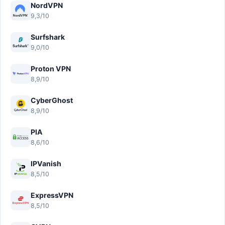
NordVPN
9,3/10
Surfshark
9,0/10
Proton VPN
8,9/10
CyberGhost
8,9/10
PIA
8,6/10
IPVanish
8,5/10
ExpressVPN
8,5/10