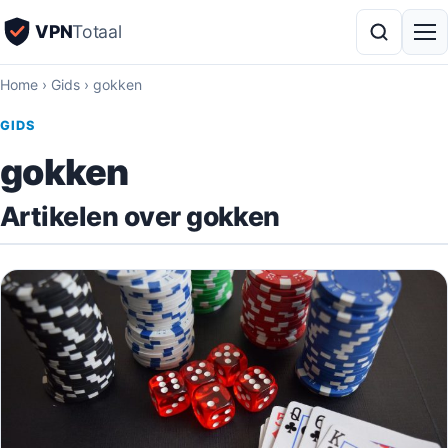
VPN
Totaal
Home
›
Gids
›
gokken
GIDS
gokken
Artikelen over gokken