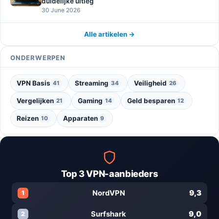
duidelijke uitleg
30 June 2026
Alle artikelen →
ONDERWERPEN
VPN Basis
Streaming
Veiligheid
41
34
26
Vergelijken
Gaming
Geld besparen
21
14
12
Reizen
Apparaten
10
9
Top 3 VPN-aanbieders
9,3
NordVPN
1
9,0
Surfshark
2