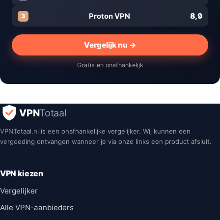
8,9
Proton VPN
3
Vergelijk nu →
Gratis en onafhankelijk
VPN
Totaal
VPNTotaal.nl is een onafhankelijke vergelijker. Wij kunnen een
vergoeding ontvangen wanneer je via onze links een product afsluit.
VPN kiezen
Vergelijker
Alle VPN-aanbieders