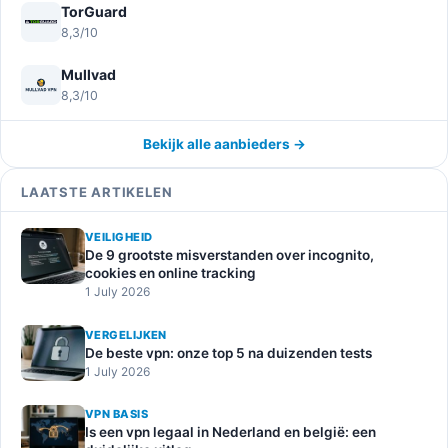
TorGuard
8,3/10
Mullvad
8,3/10
Bekijk alle aanbieders →
LAATSTE ARTIKELEN
VEILIGHEID
De 9 grootste misverstanden over incognito,
cookies en online tracking
1 July 2026
VERGELIJKEN
De beste vpn: onze top 5 na duizenden tests
1 July 2026
VPN BASIS
Is een vpn legaal in Nederland en belgië: een