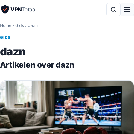
VPN
Totaal
Home
›
Gids
›
dazn
GIDS
dazn
Artikelen over dazn