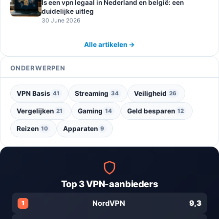
Is een vpn legaal in Nederland en belgië: een
duidelijke uitleg
30 June 2026
Alle artikelen →
ONDERWERPEN
VPN Basis
Streaming
Veiligheid
41
34
26
Vergelijken
Gaming
Geld besparen
21
14
12
Reizen
Apparaten
10
9
Top 3 VPN-aanbieders
9,3
NordVPN
1