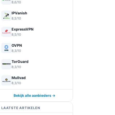
8,6/10
IPVanish
8,5/10
ExpressVPN
8,5/10
OVPN
8,3/10
TorGuard
8,3/10
Mullvad
8,3/10
Bekijk alle aanbieders →
LAATSTE ARTIKELEN