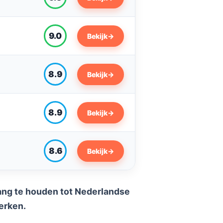
9.0
Bekijk
→
8.9
Bekijk
→
8.9
Bekijk
→
8.6
Bekijk
→
gang te houden tot Nederlandse
erken.