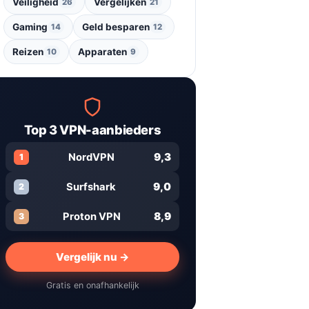
Veiligheid
Vergelijken
26
21
Gaming
Geld besparen
14
12
Reizen
Apparaten
10
9
Top 3 VPN-aanbieders
9,3
NordVPN
1
9,0
Surfshark
2
8,9
Proton VPN
3
Vergelijk nu →
Gratis en onafhankelijk