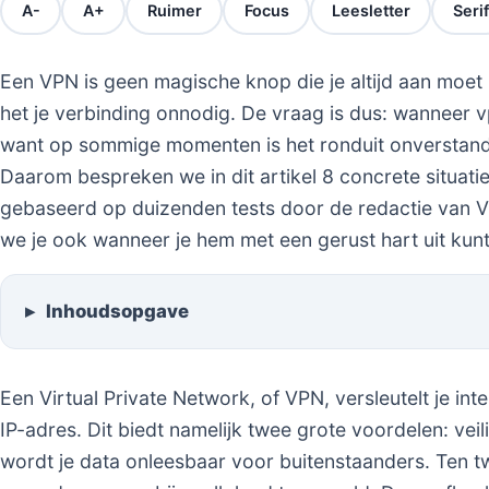
A-
A+
Ruimer
Focus
Leesletter
Serif
Een VPN is geen magische knop die je altijd aan moe
het je verbinding onnodig. De vraag is dus: wanneer vp
want op sommige momenten is het ronduit onverstandi
Daarom bespreken we in dit artikel 8 concrete situati
gebaseerd op duizenden tests door de redactie van V
we je ook wanneer je hem met een gerust hart uit kunt
Inhoudsopgave
Een Virtual Private Network, of VPN, versleutelt je int
IP-adres. Dit biedt namelijk twee grote voordelen: veil
wordt je data onleesbaar voor buitenstaanders. Ten twe