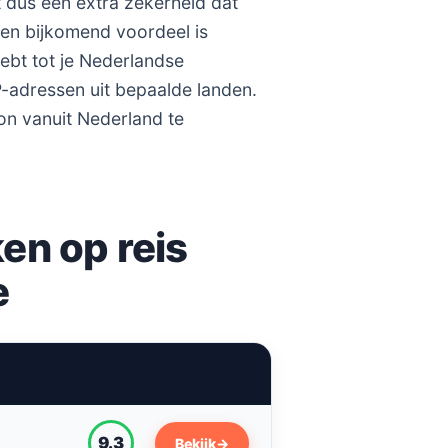
t dus een extra zekerheid dat
Een bijkomend voordeel is
hebt tot je Nederlandse
adressen uit bepaalde landen.
on vanuit Nederland te
en op reis
e
9.3
Bekijk
→