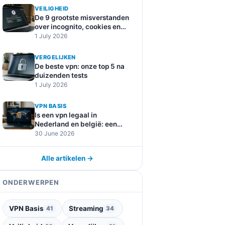
VEILIGHEID
De 9 grootste misverstanden
over incognito, cookies en
online tracking
1 July 2026
VERGELIJKEN
De beste vpn: onze top 5 na
duizenden tests
1 July 2026
VPN BASIS
Is een vpn legaal in
Nederland en belgië: een
duidelijke uitleg
30 June 2026
Alle artikelen →
ONDERWERPEN
VPN Basis
Streaming
41
34