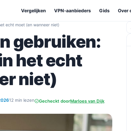
Vergelijken
VPN-aanbieders
Gids
Over 
et echt moet (en wanneer niet)
Z
n gebruiken:
in het echt
r niet)
 2026
12 min lezen
Gecheckt door
Marloes van Dijk