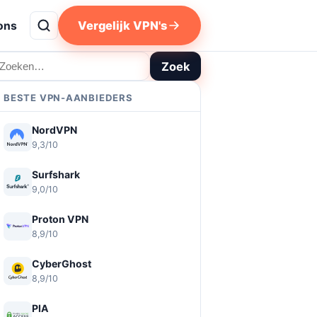
Vergelijk VPN's
ons
oeken
Zoek
BESTE VPN-AANBIEDERS
NordVPN
9,3/10
Surfshark
9,0/10
Proton VPN
8,9/10
CyberGhost
8,9/10
PIA