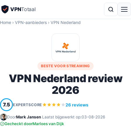
VPN
Totaal
Home
›
VPN-aanbieders
›
VPN Nederland
BESTE VOOR STREAMING
VPN Nederland review
2026
7.5
26 reviews
EXPERTSCORE
Door
Mark Jansen
·
Laatst bijgewerkt op:
03-08-2026
·
Gecheckt door
Marloes van Dijk