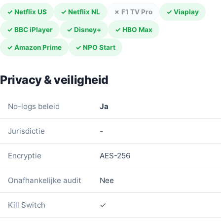
✓ Netflix US
✓ Netflix NL
✗ F1 TV Pro
✓ Viaplay
✓ BBC iPlayer
✓ Disney+
✓ HBO Max
✓ Amazon Prime
✓ NPO Start
Privacy & veiligheid
No-logs beleid
Ja
Jurisdictie
-
Encryptie
AES-256
Onafhankelijke audit
Nee
Kill Switch
✓