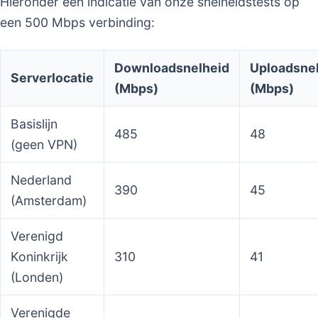
Hieronder een indicatie van onze snelheidstests op
een 500 Mbps verbinding:
Downloadsnelheid
Uploadsne
Serverlocatie
(Mbps)
(Mbps)
Basislijn
485
48
(geen VPN)
Nederland
390
45
(Amsterdam)
Verenigd
Koninkrijk
310
41
(Londen)
Verenigde