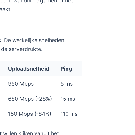
ocent, wat online gamen of het
aakt.
s. De werkelijke snelheden
n de serverdrukte.
Uploadsnelheid
Ping
950 Mbps
5 ms
680 Mbps (-28%)
15 ms
150 Mbps (-84%)
110 ms
willen kijken vanuit het