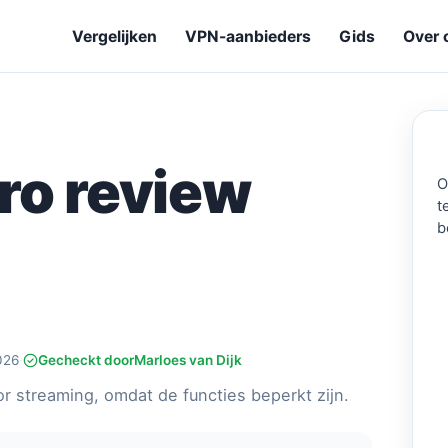
Vergelijken
VPN-aanbieders
Gids
Over 
ro review
O
t
b
026
·
Gecheckt door
Marloes van Dijk
r streaming, omdat de functies beperkt zijn.