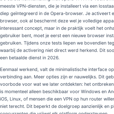
meeste VPN-diensten, die je installeert via een lossta
diep geïntegreerd in de Opera-browser. Je activeert e
browser, ook al beschermt deze wel je volledige appara
interessant concept, maar in de praktijk voelt het onh
gebruiker bent, moet je eerst een nieuwe browser ins
gebruiken. Tijdens onze tests liepen we bovendien teg
waarbij de activering niet direct werd herkend. Dit soor
een betaalde dienst in 2026.
Eenmaal werkend, valt de minimalistische interface op.
verbinding aan. Meer opties zijn er nauwelijks. Dit geb
voorbode voor wat we later ontdekten: het ontbreken v
is momenteel alleen beschikbaar voor Windows en An
iOS, Linux, of mensen die een VPN op hun router willen
niet terecht. Dit beperkt de doelgroep aanzienlijk en p
concurrenten die vrijwel elk platform ondersteunen.