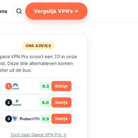
Vergelijk VPN's
ons
ONS ADVIES
pera VPN Pro scoort een 7.0 in onze
est. Deze drie alternatieven komen
eter uit de bus:
Bekijk
9.3
1
Bekijk
9.0
2
Bekijk
8.9
3
Toch naar Opera VPN Pro →