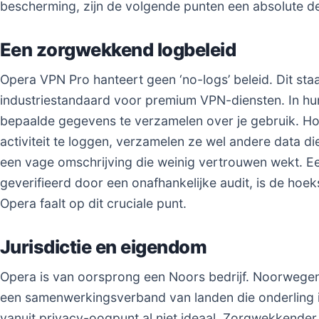
bescherming, zijn de volgende punten een absolute d
Een zorgwekkend logbeleid
Opera VPN Pro hanteert geen ‘no-logs’ beleid. Dit sta
industriestandaard voor premium VPN-diensten. In hu
bepaalde gegevens te verzamelen over je gebruik. 
activiteit te loggen, verzamelen ze wel andere data die 
een vage omschrijving die weinig vertrouwen wekt. Ee
geverifieerd door een onafhankelijke audit, is de ho
Opera faalt op dit cruciale punt.
Jurisdictie en eigendom
Opera is van oorsprong een Noors bedrijf. Noorwegen i
een samenwerkingsverband van landen die onderling inl
vanuit privacy-oogpunt al niet ideaal. Zorgwekkender