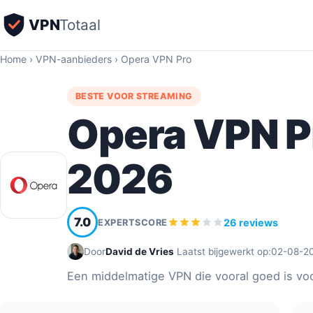
VPN
Totaal
Home
›
VPN-aanbieders
›
Opera VPN Pro
BESTE VOOR STREAMING
Opera VPN P
2026
7.0
26 reviews
EXPERTSCORE
Door
David de Vries
·
Laatst bijgewerkt op:
02-08-2
Een middelmatige VPN die vooral goed is voo