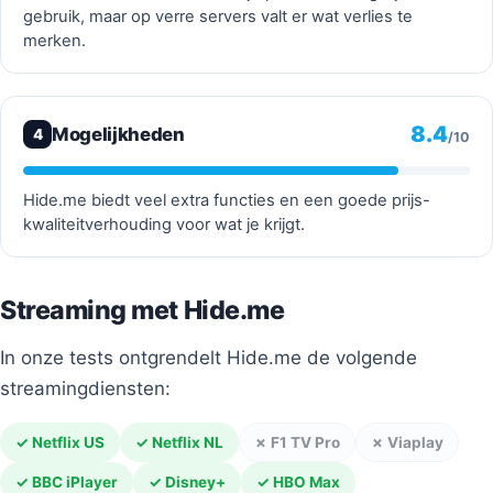
gebruik, maar op verre servers valt er wat verlies te
merken.
8.4
Mogelijkheden
4
/10
Hide.me biedt veel extra functies en een goede prijs-
kwaliteitverhouding voor wat je krijgt.
Streaming met Hide.me
In onze tests ontgrendelt Hide.me de volgende
streamingdiensten:
✓ Netflix US
✓ Netflix NL
✗ F1 TV Pro
✗ Viaplay
✓ BBC iPlayer
✓ Disney+
✓ HBO Max