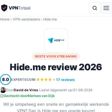
VPN
Totaal
Home
›
VPN-aanbieders
›
Hide.me
BESTE VOOR STREAMING
Hide.me review 2026
8.0
17 reviews
EXPERTSCORE
Door
David de Vries
·
Laatst bijgewerkt op:
01-08-2026
·
Gecheckt door
Marloes van Dijk
Wil je simpelweg een snelle en gemakkelijk werkende
VPN? Dan is Hide.me een goede keuze!